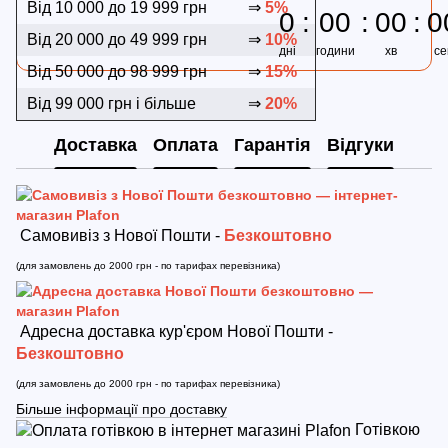
Від 10 000 до 19 999 грн
⇒
5%
0
00
00
0
Від 20 000 до 49 999 грн
⇒
10%
дні
години
хв
се
Від 50 000 до 98 999 грн
⇒
15%
Від 99 000 грн і більше
⇒
20%
Доставка
Оплата
Гарантія
Відгуки
Самовивіз з Нової Пошти -
Безкоштовно
(для замовлень до 2000 грн - по тарифах перевізника)
Адресна доставка кур'єром Нової Пошти -
Безкоштовно
(для замовлень до 2000 грн - по тарифах перевізника)
Більше інформації про доставку
Готівкою