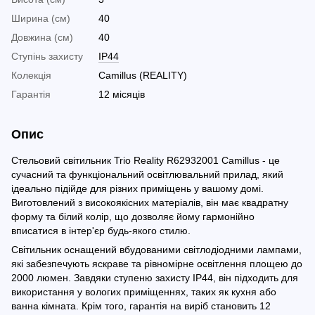
Ширина (см)
40
Довжина (см)
40
Ступінь захисту
IP44
Колекція
Camillus (REALITY)
Гарантія
12 місяців
Опис
Стельовий світильник Trio Reality R62932001 Camillus - це
сучасний та функціональний освітлювальний прилад, який
ідеально підійде для різних приміщень у вашому домі.
Виготовлений з високоякісних матеріалів, він має квадратну
форму та білий колір, що дозволяє йому гармонійно
вписатися в інтер'єр будь-якого стилю.
Світильник оснащений вбудованими світлодіодними лампами,
які забезпечують яскраве та рівномірне освітлення площею до
2000 люмен. Завдяки ступеню захисту IP44, він підходить для
використання у вологих приміщеннях, таких як кухня або
ванна кімната. Крім того, гарантія на виріб становить 12