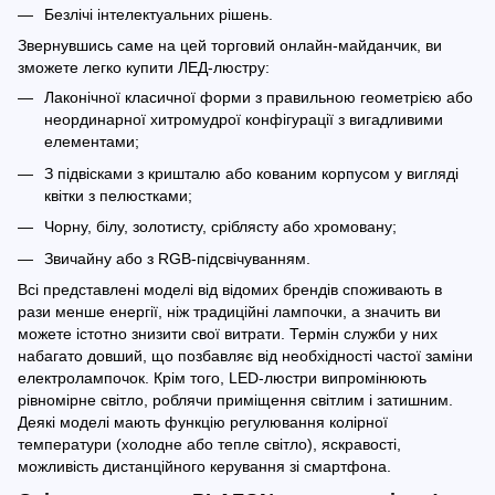
Безлічі інтелектуальних рішень.
Звернувшись саме на цей торговий онлайн-майданчик, ви
зможете легко купити ЛЕД-люстру:
Лаконічної класичної форми з правильною геометрією або
неординарної хитромудрої конфігурації з вигадливими
елементами;
З підвісками з кришталю або кованим корпусом у вигляді
квітки з пелюстками;
Чорну, білу, золотисту, сріблясту або хромовану;
Звичайну або з RGB-підсвічуванням.
Всі представлені моделі від відомих брендів споживають в
рази менше енергії, ніж традиційні лампочки, а значить ви
можете істотно знизити свої витрати. Термін служби у них
набагато довший, що позбавляє від необхідності частої заміни
електролампочок. Крім того, LED-люстри випромінюють
рівномірне світло, роблячи приміщення світлим і затишним.
Деякі моделі мають функцію регулювання колірної
температури (холодне або тепле світло), яскравості,
можливість дистанційного керування зі смартфона.