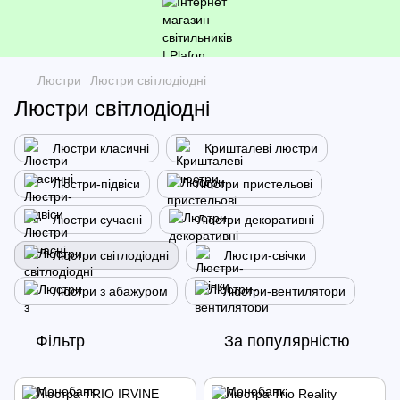
Люстри
Люстри світлодіодні
Люстри світлодіодні
Люстри класичні
Кришталеві люстри
Люстри-підвіси
Люстри пристельові
Люстри сучасні
Люстри декоративні
Люстри світлодіодні
Люстри-свічки
Люстри з абажуром
Люстри-вентилятори
Фільтр
За популярністю