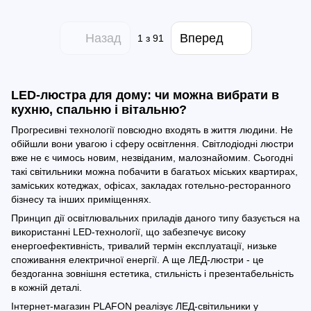
Назад
Вперед
1
з 91
LED-люстра для дому: чи можна вибрати в
кухню, спальню і вітальню?
Прогресивні технології повсюдно входять в життя людини. Не
обійшли вони увагою і сферу освітлення. Світлодіодні люстри
вже не є чимось новим, незвіданим, малознайомим. Сьогодні
такі світильники можна побачити в багатьох міських квартирах,
заміських котеджах, офісах, закладах готельно-ресторанного
бізнесу та інших приміщеннях.
Принцип дії освітлювальних приладів даного типу базується на
використанні LED-технології, що забезпечує високу
енергоефективність, тривалий термін експлуатації, низьке
споживання електричної енергії. А ще ЛЕД-люстри - це
бездоганна зовнішня естетика, стильність і презентабельність
в кожній деталі.
Інтернет-магазин PLAFON реалізує ЛЕД-світильники у