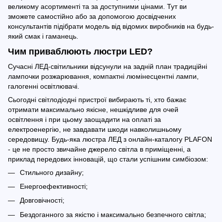
великому асортименті та за доступними цінами. Тут ви
зможете самостійно або за допомогою досвідчених
консультантів підібрати модель від відомих виробників на будь-
який смак і гаманець.
Чим приваблюють люстри LED?
Сучасні ЛЕД-світильники відсунули на задній план традиційні
лампочки розжарювання, компактні люмінесцентні лампи,
галогенні освітлювачі.
Сьогодні світлодіодні пристрої вибирають ті, хто бажає
отримати максимально якісне, нешкідливе для очей
освітлення і при цьому заощадити на оплаті за
електроенергію, не завдавати шкоди навколишньому
середовищу. Будь-яка люстра ЛЕД з онлайн-каталогу PLAFON
- це не просто звичайне джерело світла в приміщенні, а
приклад передових інновацій, що стали успішним симбіозом:
Стильного дизайну;
Енергоефективності;
Довговічності;
Бездоганного за якістю і максимально безпечного світла;