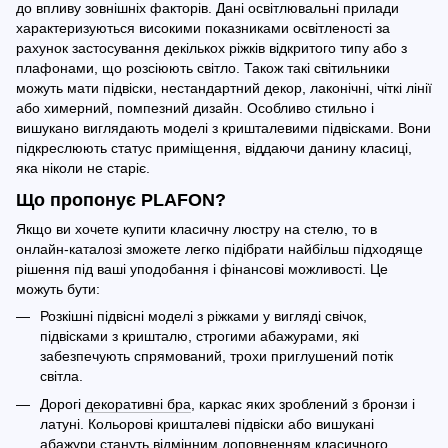
до впливу зовнішніх факторів. Дані освітлювальні прилади
характеризуються високими показниками освітленості за
рахунок застосування декількох ріжків відкритого типу або з
плафонами, що розсіюють світло. Також такі світильники
можуть мати підвіски, нестандартний декор, лаконічні, чіткі лінії
або химерний, помпезний дизайн. Особливо стильно і
вишукано виглядають моделі з кришталевими підвісками. Вони
підкреслюють статус приміщення, віддаючи данину класиці,
яка ніколи не старіє.
Що пропонує PLAFON?
Якщо ви хочете купити класичну люстру на стелю, то в
онлайн-каталозі зможете легко підібрати найбільш підходяще
рішення під ваші уподобання і фінансові можливості. Це
можуть бути:
Розкішні підвісні моделі з ріжками у вигляді свічок,
підвісками з кришталю, строгими абажурами, які
забезпечують спрямований, трохи приглушений потік
світла.
Дорогі
декоративні бра
, каркас яких зроблений з бронзи і
латуні. Кольорові кришталеві підвіски або вишукані
абажури стануть відмінним доповненням класичного