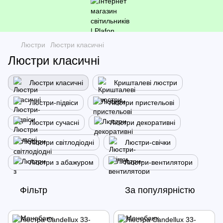
Люстри
Люстри класичні
Люстри класичні
Люстри класичні
Кришталеві люстри
Люстри-підвіси
Люстри пристельові
Люстри сучасні
Люстри декоративні
Люстри світлодіодні
Люстри-свічки
Люстри з абажуром
Люстри-вентилятори
Фільтр
За популярністю