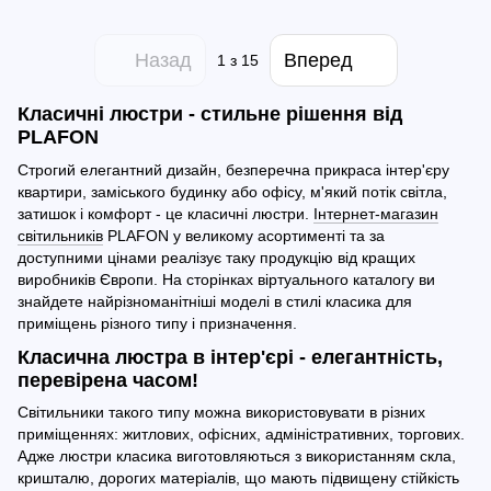
Назад
Вперед
1
з 15
Класичні люстри - стильне рішення від
PLAFON
Строгий елегантний дизайн, безперечна прикраса інтер'єру
квартири, заміського будинку або офісу, м'який потік світла,
затишок і комфорт - це класичні люстри.
Інтернет-магазин
світильників
PLAFON у великому асортименті та за
доступними цінами реалізує таку продукцію від кращих
виробників Європи. На сторінках віртуального каталогу ви
знайдете найрізноманітніші моделі в стилі класика для
приміщень різного типу і призначення.
Класична люстра в інтер'єрі - елегантність,
перевірена часом!
Світильники такого типу можна використовувати в різних
приміщеннях: житлових, офісних, адміністративних, торгових.
Адже люстри класика виготовляються з використанням скла,
кришталю, дорогих матеріалів, що мають підвищену стійкість