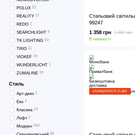
52
POLUX
Стельовий світиль
37
REALITY
99247
2
REDO
1 358 грн
8
SEARCHLIGHT
1 697 грн
В наявності
63
TK LIGHTING
11
TRIO
29
VIOKEF
1
WUNDERLICHT
39
ZUMALINE
Стиль
ЗАЛИШИЛОСЯ 23 ДНІ
1
Арт-деко
2
Еко
23
Класика
2
Лофт
594
Модерн
96
Скандинавський
Стельовий світиль