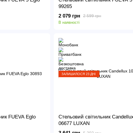
99265
2 079 грн
2 599 грн
В наявності
ЗАЛИШИЛОСЯ 23 ДНІ
ник FUEVA Eglo
Стельовий світильник Candellux
06677 LUXAN
3 641 грн
5 202 грн