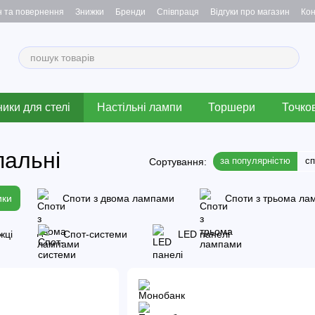
н та повернення
Знижки
Бренди
Співпраця
Відгуки про магазин
Кон
ики для стелі
Настільні лампи
Торшери
Точков
пальні
за популярністю
с
Сортування:
ики
Споти з двома лампами
Споти з трьома ла
жці
Спот-системи
LED панелі