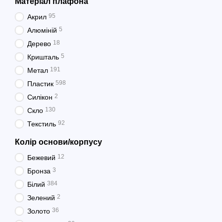
Матеріал плафона
95
Акрил
5
Алюміній
18
Дерево
5
Кришталь
191
Метал
598
Пластик
2
Силікон
130
Скло
92
Текстиль
Колір основи/корпусу
12
Бежевий
3
Бронза
384
Білий
2
Зелений
36
Золото