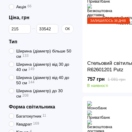
66
Акція
Ціна, грн
ЗАЛИШИЛОСЬ 38 ДНІВ
Від Ціна, грн
До Ціна, грн
ОК
Тип
Ширина (діаметр) більше 50
133
см
Стельовий світильн
Ширина (діаметр) від 30 до
149
R62601201 Putz
40 см
Ширина (діаметр) від 40 до
757 грн
1 081 грн
144
50 см
В наявності
Ширина (діаметр) до 30
208
см
Форма світильника
11
Багатокутник
169
Квадрат
4