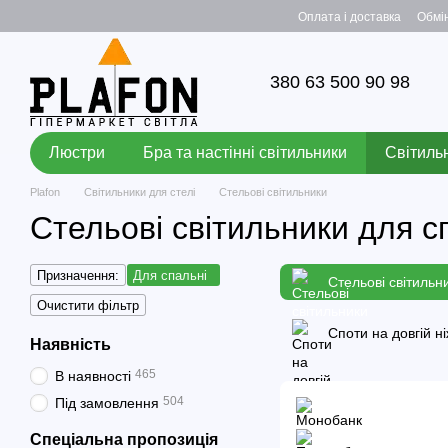
Перейти до основного контенту
Оплата і доставка
Обмі
380 63 500 90 98
Люстри
Бра та настінні світильники
Світильн
Plafon
Світильники для стелі
Стельові світильники
Стельові світильники для с
Призначення:
Для спальні
Стельові світильн
Очистити фільтр
Споти на довгій ні
Наявність
465
В наявності
504
Під замовлення
Спеціальна пропозиція