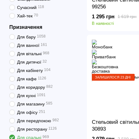
99256
118
Сучасний
70
Хай-тек
1 295 грн
1 619 грн
В наявності
Призначення
1058
Для бару
161
Для ванної
968
Для вітальні
32
Для дитячої
104
Для кабінету
ЗАЛИШИЛОСЯ 23 ДНІ
1126
Для кафе
882
Для коридору
1091
Для кухні
585
Для магазину
251
Для офісу
982
Для передпокою
Стельовий світиль
30893
1126
Для ресторану
969
Для спальні
2 079 грн
2 599 грн