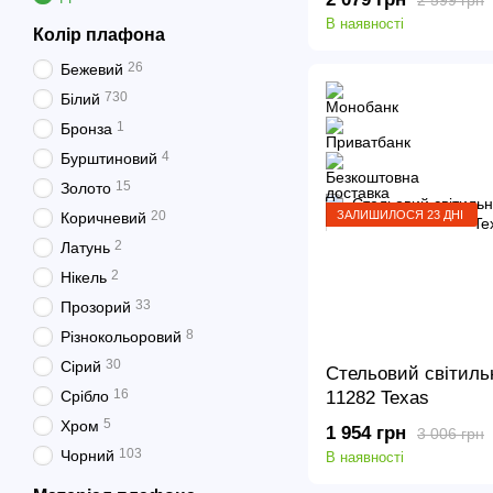
В наявності
Колір плафона
26
Бежевий
730
Білий
1
Бронза
4
Бурштиновий
15
Золото
ЗАЛИШИЛОСЯ 23 ДНІ
20
Коричневий
2
Латунь
2
Нікель
33
Прозорий
8
Різнокольоровий
30
Сірий
Стельовий світильн
16
Срібло
11282 Texas
5
Хром
1 954 грн
3 006 грн
103
Чорний
В наявності