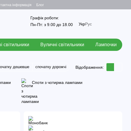
тактна інформація
Блог
Графік роботи:
Укр
Рус
Пн-Пт: з 9.00 до 18.00
і світильники
Вуличні світильники
Лампочки
початку дешевше
спочатку дорожчі
Відображення:
мпами
Споти з чотирма лампами