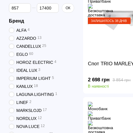
Від Ціна, грн
До Ціна, грн
ОК
Бренд
ЗАЛИШИЛОСЬ 38 ДНІВ
4
ALFA
13
AZZARDO
25
CANDELLUX
60
EGLO
4
HOROZ ELECTRIC
Спот TRIO MARLEY
3
IDEAL LUX
5
IMPERIUM LIGHT
2 698 грн
3 854 грн
18
KANLUX
В наявності
1
LAGUNA LIGHTING
2
LINEF
17
MARKSLOJD
12
NORDLUX
12
NOVA LUCE