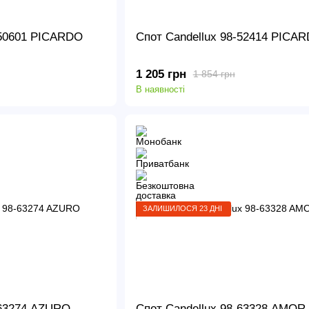
-50601 PICARDO
Спот Candellux 98-52414 PICA
1 205 грн
1 854 грн
В наявності
ЗАЛИШИЛОСЯ 23 ДНІ
-63274 AZURO
Спот Candellux 98-63328 AMOR