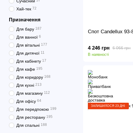
57
Сучасний
72
Хай-тек
Призначення
187
Для бару
Спот Candellux 93-
6
Для ванної
177
Для вітальні
4 246 грн
6 066 грн
11
Для дитячої
В наявності
17
Для кабінету
195
Для кафе
168
Для коридору
213
Для кухні
112
Для магазину
64
Для офісу
ЗАЛИШИЛОСЯ 23 ДНІ
199
Для передпокою
195
Для ресторану
188
Для спальні