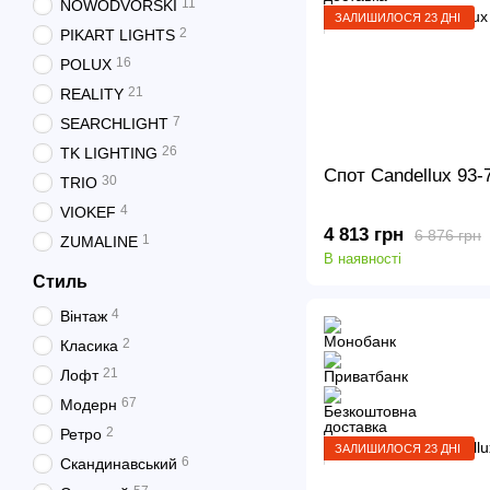
11
NOWODVORSKI
ЗАЛИШИЛОСЯ 23 ДНІ
2
PIKART LIGHTS
16
POLUX
21
REALITY
7
SEARCHLIGHT
26
TK LIGHTING
Спот Candellux 93
30
TRIO
4
VIOKEF
4 813 грн
6 876 грн
1
ZUMALINE
В наявності
Стиль
4
Вінтаж
2
Класика
21
Лофт
67
Модерн
2
Ретро
ЗАЛИШИЛОСЯ 23 ДНІ
6
Скандинавський