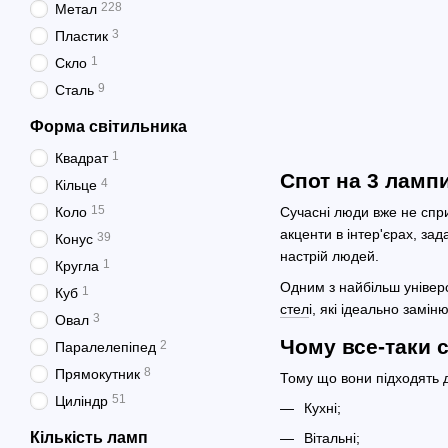
228
Метал
3
Пластик
1
Скло
9
Сталь
Форма світильника
1
Квадрат
Спот на 3 лампи
4
Кільце
15
Коло
Сучасні люди вже не спр
акценти в інтер'єрах, за
39
Конус
настрій людей.
1
Кругла
Одним з найбільш універс
1
Куб
стел
і, які ідеально замі
3
Овал
Чому все-таки 
2
Паралелепіпед
8
Прямокутник
Тому що вони підходять д
51
Циліндр
Кухні;
Кількість ламп
Вітальні;