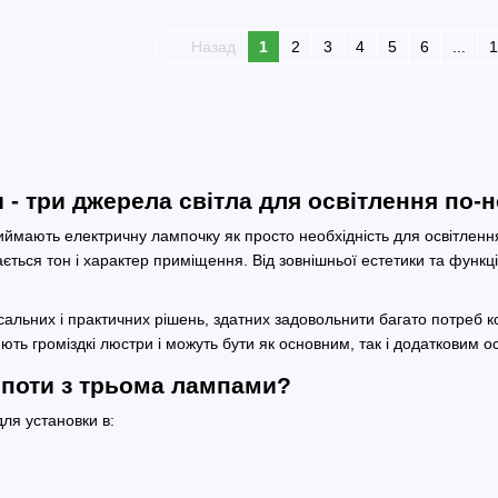
Назад
1
2
3
4
5
6
...
1
 - три джерела світла для освітлення по-
иймають електричну лампочку як просто необхідність для освітленн
дається тон і характер приміщення. Від зовнішньої естетики та функ
альних і практичних рішень, здатних задовольнити багато потреб к
нюють громіздкі люстри і можуть бути як основним, так і додатковим о
споти з трьома лампами?
ля установки в: