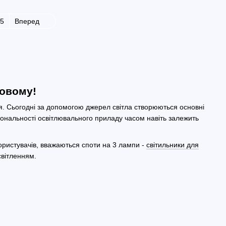
5
Вперед
новому!
я. Сьогодні за допомогою джерел світла створюються основні
ціональності освітлювального приладу часом навіть залежить
ористувачів, вважаються споти на 3 лампи -
світильники для
світленням.