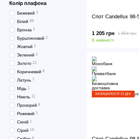
Колір плафона
3
Бежевий
Спот Candellux 98
88
Білий
2
Бронза
1 205 грн
1 854 грн
2
Бурштиновий
В наявності
2
Жовтий
2
Зелений
21
Золото
8
Коричневий
7
Латунь
1
Мідь
ЗАЛИШИЛОСЯ 23 ДНІ
11
Нікель
8
Прозорий
2
Рожевий
1
Синій
19
Сірий
Спот Candellux 98
8
Срібло