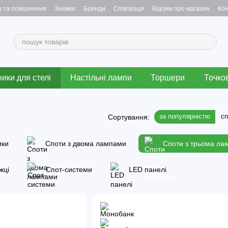
н та повернення
Знижки
Бренди
Співпраця
Відгуки про магазин
Кон
ики для стелі
Настільні лампи
Торшери
Точков
за популярністю
с
Сортування:
ики
Споти з двома лампами
Споти з трьома ла
жці
Спот-системи
LED панелі