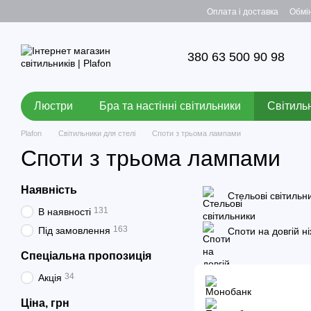
Перейти до основного контенту
Оплата і доставка
Обмі
380 63 500 90 98
Люстри
Бра та настінні світильники
Світильн
Plafon
Світильники для стелі
Споти з трьома лампами
Споти з трьома лампами
Наявність
Стельові світильн
131
В наявності
163
Під замовлення
Споти на довгій ні
Спеціальна пропозиція
34
Акція
Ціна, грн