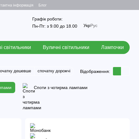
тактна інформація
Блог
Графік роботи:
Укр
Рус
Пн-Пт: з 9.00 до 18.00
і світильники
Вуличні світильники
Лампочки
початку дешевше
спочатку дорожчі
Відображення:
мпами
Споти з чотирма лампами