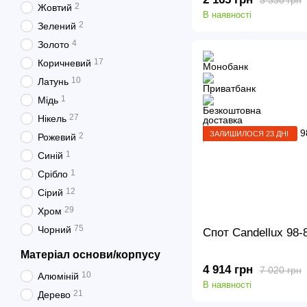
2
Жовтий
В наявності
2
Зелений
4
Золото
17
Коричневий
10
Латунь
1
Мідь
27
Нікель
ЗАЛИШИЛОСЯ 23 ДНІ
2
Рожевий
1
Синій
1
Срібло
12
Сірий
29
Хром
75
Чорний
Спот Candellux 9
Матеріал основи/корпусу
4 914 грн
7 020 грн
10
Алюміній
В наявності
21
Дерево