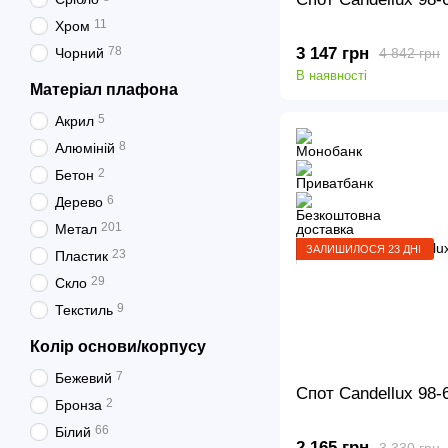
11
Хром
3 147 грн
78
Чорний
4 842 грн
В наявності
Матеріал плафона
5
Акрил
8
Алюміній
2
Бетон
6
Дерево
201
Метал
ЗАЛИШИЛОСЯ 23 ДНІ
23
Пластик
29
Скло
9
Текстиль
Колір основи/корпусу
7
Бежевий
Спот Candellux 98
2
Бронза
66
Білий
2 165 грн
3 330 грн