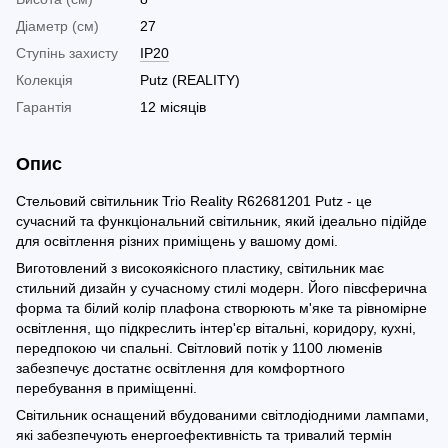
Діаметр (см)
27
Ступінь захисту
IP20
Колекція
Putz (REALITY)
Гарантія
12 місяців
Опис
Стельовий світильник Trio Reality R62681201 Putz - це
сучасний та функціональний світильник, який ідеально підійде
для освітлення різних приміщень у вашому домі.
Виготовлений з високоякісного пластику, світильник має
стильний дизайн у сучасному стилі модерн. Його півсферична
форма та білий колір плафона створюють м'яке та рівномірне
освітлення, що підкреслить інтер'єр вітальні, коридору, кухні,
передпокою чи спальні. Світловий потік у 1100 люменів
забезпечує достатнє освітлення для комфортного
перебування в приміщенні.
Світильник оснащений вбудованими світлодіодними лампами,
які забезпечують енергоефективність та тривалий термін