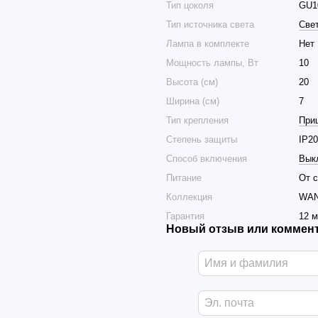
Тип цоколя
GU1
Тип источника света
Све
Лампа в комплекте
Нет
Мощность лампы, Вт
10
Высота (см)
20
Ширина (см)
7
Тип крепления
При
Cтепень защиты
IP20
Способ включения
Вык
Питание
От с
Коллекция
WAN
Гарантия
12 
Новый отзыв или коммен