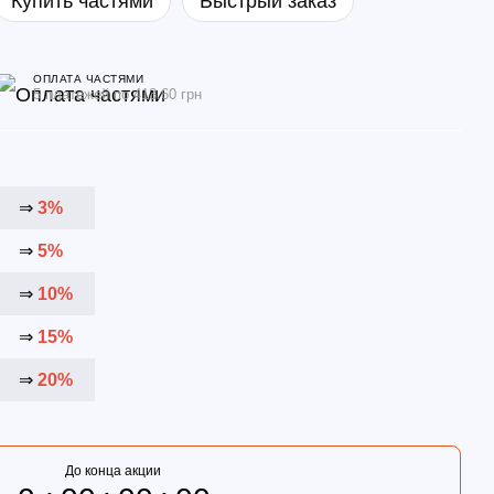
Купить частями
Быстрый заказ
ОПЛАТА ЧАСТЯМИ
5 платежей по 413.60 грн
⇒
3%
⇒
5%
⇒
10%
⇒
15%
⇒
20%
До конца акции