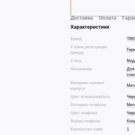
Доставка
Оплата
Гара
Характеристики
Бренд
TRI
Страна регистрации
Гер
бренда
Стиль
Мод
Назначение
Для
спа
Материал основы/
Мет
корпуса
Цвет основы/корпуса
Чер
Материал плафона
Мет
Цвет плафона
Чер
Форма плафона
Кон
Количество ламп
1