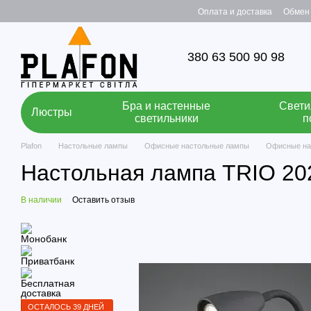
Перейти к основному контенту
Оплата и доставка
Обмен 
380 63 500 90 98
Бра и настенные
Свети
Люстры
светильники
п
Plafon
Настольные лампы
Офисные настольные лампы
Офисные на
Настольная лампа TRIO 2
В наличии
Оставить отзыв
ОСТАЛОСЬ 39 ДНЕЙ