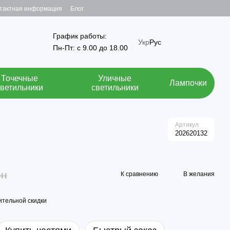
тактная информация
Блог
График работы:
Укр
Рус
Пн-Пт: с 9.00 до 18.00
Точечные
Уличные
Лампочки
светильники
светильники
Артикул
202620132
рн
К сравнению
В желания
тельной скидки