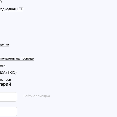
0
тодиодная LED
щепка
лючатель на проводе
ети
DA (TRIO)
месяцев
тарий
Войти с помощью