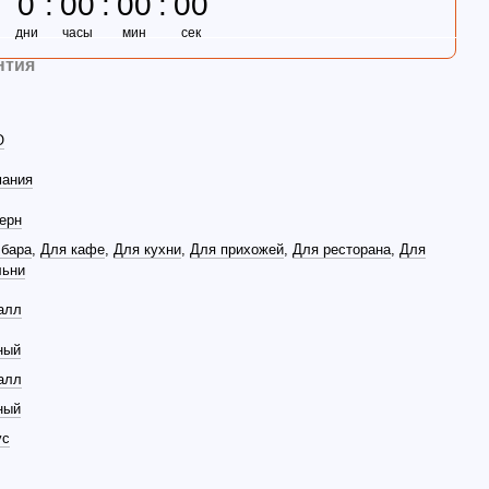
0
00
00
00
дни
часы
мин
сек
нтия
O
мания
ерн
 бара
,
Для кафе
,
Для кухни
,
Для прихожей
,
Для ресторана
,
Для
льни
алл
ный
алл
ный
ус