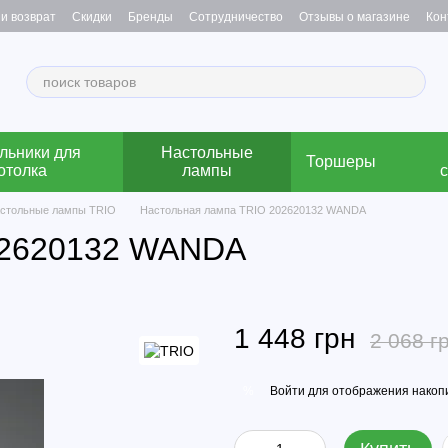
и возврат
Скидки
Бренды
Сотрудничество
Отзывы о магазине
Кон
льники для
Настольные
Торшеры
отолка
лампы
стольные лампы TRIO
Настольная лампа TRIO 202620132 WANDA
02620132 WANDA
1 448 грн
2 068 г
Войти
для отображения накопи
%