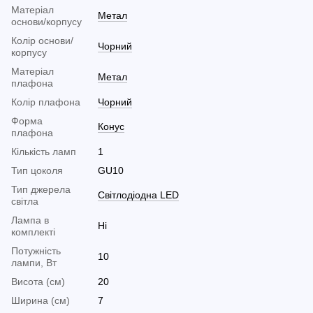
Матеріал
Метал
основи/корпусу
Колір основи/
Чорний
корпусу
Матеріал
Метал
плафона
Колір плафона
Чорний
Форма
Конус
плафона
Кількість ламп
1
Тип цоколя
GU10
Тип джерела
Світлодіодна LED
світла
Лампа в
Ні
комплекті
Потужність
10
лампи, Вт
Висота (см)
20
Ширина (см)
7