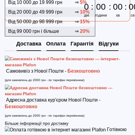
Від 10 000 до 19 999 грн
⇒
5%
0
00
00
0
Від 20 000 до 49 999 грн
⇒
10%
дні
години
хв
се
Від 50 000 до 98 999 грн
⇒
15%
Від 99 000 грн і більше
⇒
20%
Доставка
Оплата
Гарантія
Відгуки
Самовивіз з Нової Пошти -
Безкоштовно
(для замовлень до 2000 грн - по тарифах перевізника)
Адресна доставка кур'єром Нової Пошти -
Безкоштовно
(для замовлень до 2000 грн - по тарифах перевізника)
Більше інформації про доставку
Готівкою