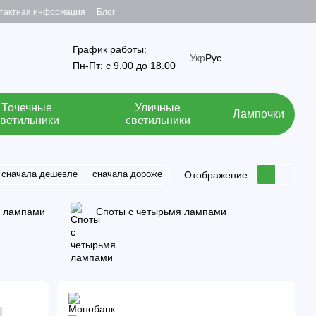
тактная информация
Блог
График работы:
Укр
Рус
Пн-Пт: с 9.00 до 18.00
Точечные
Уличные
Лампочки
светильники
светильники
сначала дешевле
сначала дороже
Отображение:
я лампами
Споты с четырьмя лампами