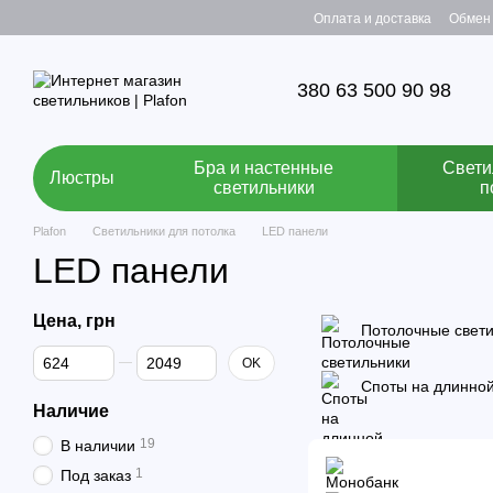
Перейти к основному контенту
Оплата и доставка
Обмен 
380 63 500 90 98
Бра и настенные
Свети
Люстры
светильники
п
Plafon
Светильники для потолка
LED панели
LED панели
Цена, грн
Потолочные свет
От Цена, грн
До Цена, грн
OK
Споты на длинной
Наличие
19
В наличии
1
Под заказ