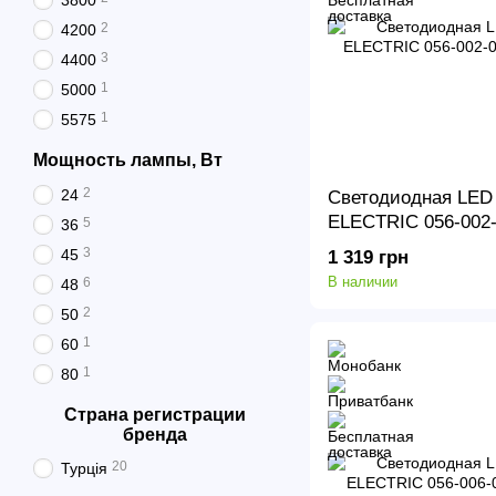
3800
2
4200
3
4400
1
5000
1
5575
Мощность лампы, Вт
2
24
Светодиодная LED
ELECTRIC 056-002-
5
36
60
3
45
1 319 грн
В наличии
6
48
2
50
1
60
1
80
Страна регистрации
бренда
20
Турція