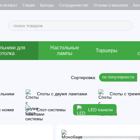
и возврат
Скидки
Бренды
Сотрудничество
Отзывы о магазине
Кон
льники для
Настольные
Торшеры
отолка
лампы
по популярности
Сортировка:
ильники
Споты с двумя лампами
Споты с трем
 ножке
Спот-системы
LED панели