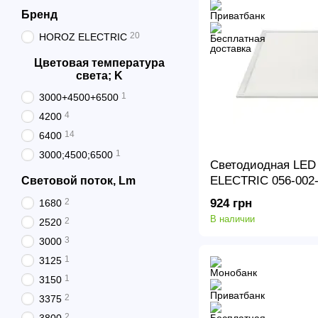
Бренд
20
HOROZ ELECTRIC
Цветовая температура
света; K
1
3000+4500+6500
4
4200
14
6400
1
3000;4500;6500
Светодиодная LED
ELECTRIC 056-002-
Световой поток, Lm
6400 K 45 Вт Galaks
2
924 грн
1680
В наличии
2
2520
3
3000
1
3125
1
3150
2
3375
2