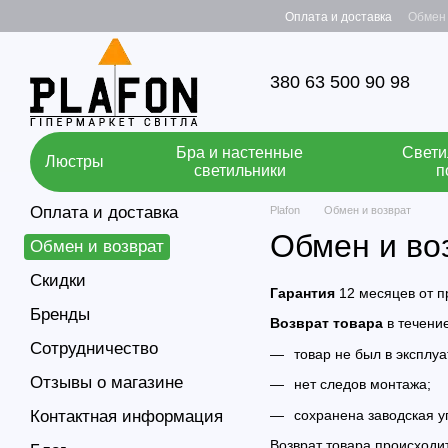
Перейти к основному контенту
Оплата и доставка
Обмен 
380 63 500 90 98
Бра и настенные
Свети
Люстры
светильники
п
Оплата и доставка
Plafon
Обмен и возврат
Обмен и во
Обмен и возврат
Скидки
Гарантия
12 месяцев от п
Бренды
Возврат товара
в течени
Сотрудничество
товар не был в эксплуа
Отзывы о магазине
нет следов монтажа;
сохранена заводская у
Контактная информация
Возврат товара происходи