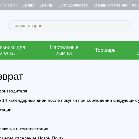
и возврат
Скидки
Бренды
Сотрудничество
Отзывы о магазине
Кон
льники для
Настольные
Торшеры
отолка
лампы
зврат
роизводителя.
е 14 календарных дней после покупки при соблюдении следующих 
тации;
паковка и комплектация.
т через отделение Новой Почты.