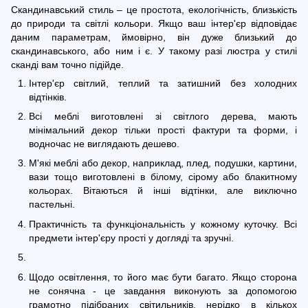
Скандинавський стиль – це простота, екологічність, близькість
до природи та світлі кольори. Якщо ваш інтер'єр відповідає
даним параметрам, ймовірно, він дуже близький до
скандинавського, або ним і є. У такому разі люстра у стилі
сканді вам точно підійде.
Інтер'єр світлий, теплий та затишний без холодних
відтінків.
Всі меблі виготовлені зі світлого дерева, мають
мінімальний декор тільки прості фактури та форми, і
водночас не виглядають дешево.
М'які меблі або декор, наприклад, плед, подушки, картини,
вази тощо виготовлені в білому, сірому або блакитному
кольорах. Вітаються й інші відтінки, але виключно
пастельні.
Практичність та функціональність у кожному куточку. Всі
предмети інтер'єру прості у догляді та зручні.
Щодо освітлення, то його має бути багато. Якщо сторона
не сонячна - це завдання виконують за допомогою
грамотно підібраних світильників, нерідко в кількох