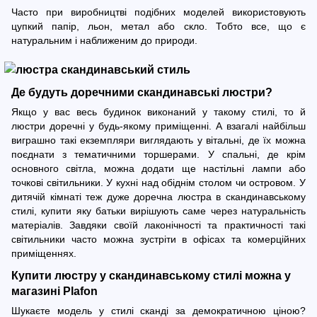
Часто при виробництві подібних моделей використовують
цупкий папір, льон, метал або скло. Тобто все, що є
натуральним і наближеним до природи.
Де будуть доречними скандинавські люстри?
Якщо у вас весь будинок виконаний у такому стилі, то й
люстри доречні у будь-якому приміщенні. А взагалі найбільш
виграшно такі екземпляри виглядають у вітальні, де їх можна
поєднати з тематичними торшерами. У спальні, де крім
основного світла, можна додати ще настільні лампи або
точкові світильники. У кухні над обіднім столом чи островом. У
дитячій кімнаті теж дуже доречна люстра в скандинавському
стилі, купити яку батьки вирішують саме через натуральність
матеріалів. Завдяки своїй лаконічності та практичності такі
світильники часто можна зустріти в офісах та комерційних
приміщеннях.
Купити люстру у скандинавському стилі можна у
магазині Plafon
Шукаєте модель у стилі сканді за демократичною ціною?