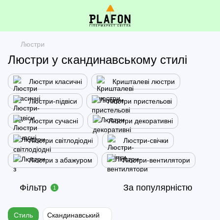
Люстри
Люстри у скандинавському стилі
Люстри класичні
Кришталеві люстри
Люстри-підвіси
Люстри пристельові
Люстри сучасні
Люстри декоративні
Люстри світлодіодні
Люстри-свічки
Люстри з абажуром
Люстри-вентилятори
Фільтр
За популярністю
1
Стиль
Скандинавський