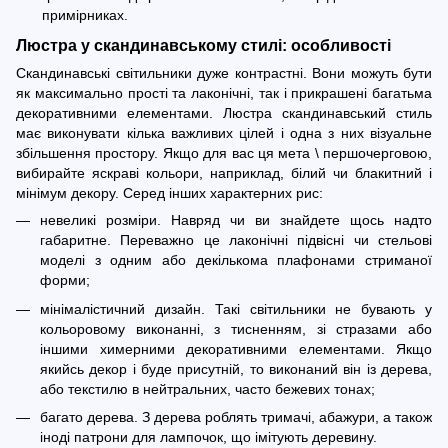
примірниках.
Люстра у скандинавському стилі: особливості
Скандинавські світильники дуже контрастні. Вони можуть бути
як максимально прості та лаконічні, так і прикрашені багатьма
декоративними елементами. Люстра скандинавський стиль
має виконувати кілька важливих цілей і одна з них візуальне
збільшення простору. Якщо для вас ця мета \ першочерговою,
вибирайте яскраві кольори, наприклад, білий чи блакитний і
мінімум декору. Серед інших характерних рис:
невеликі розміри. Навряд чи ви знайдете щось надто
габаритне. Переважно це лаконічні підвісні чи стельові
моделі з одним або декількома плафонами стриманої
форми;
мінімалістичний дизайн. Такі світильники не бувають у
кольоровому виконанні, з тисненням, зі стразами або
іншими химерними декоративними елементами. Якщо
якийсь декор і буде присутній, то виконаний він із дерева,
або текстилю в нейтральних, часто бежевих тонах;
багато дерева. З дерева роблять тримачі, абажури, а також
іноді патрони для лампочок, що імітують деревину.