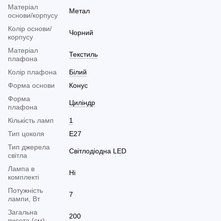
Матеріал
Метал
основи/корпусу
Колір основи/
Чорний
корпусу
Матеріал
Текстиль
плафона
Колір плафона
Білий
Форма основи
Конус
Форма
Циліндр
плафона
Кількість ламп
1
Тип цоколя
E27
Тип джерела
Світлодіодна LED
світла
Лампа в
Ні
комплекті
Потужність
7
лампи, Вт
Загальна
200
висота (см)