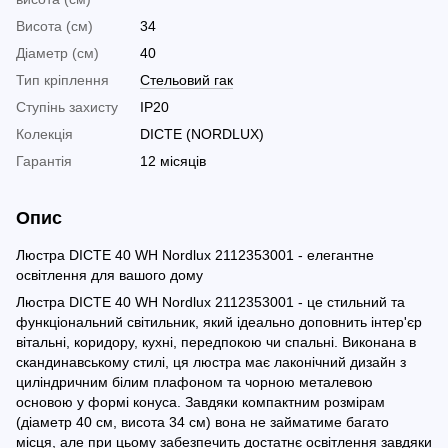
Висота (см)
34
Діаметр (см)
40
Тип кріплення
Стельовий гак
Ступінь захисту
IP20
Колекція
DICTE (NORDLUX)
Гарантія
12 місяців
Опис
Люстра DICTE 40 WH Nordlux 2112353001 - елегантне
освітлення для вашого дому
Люстра DICTE 40 WH Nordlux 2112353001 - це стильний та
функціональний світильник, який ідеально доповнить інтер'єр
вітальні, коридору, кухні, передпокою чи спальні. Виконана в
скандинавському стилі, ця люстра має лаконічний дизайн з
циліндричним білим плафоном та чорною металевою
основою у формі конуса. Завдяки компактним розмірам
(діаметр 40 см, висота 34 см) вона не займатиме багато
місця, але при цьому забезпечить достатнє освітлення завдяки