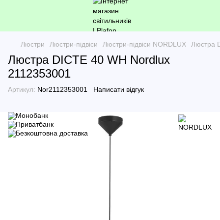
Люстри
Люстри-підвіси
Люстри-підвіси NORDLUX
Люстра 
Люстра DICTE 40 WH Nordlux
2112353001
Артикул:
Nor2112353001
Написати відгук