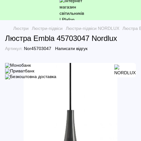
Люстри
Люстри-підвіси
Люстри-підвіси NORDLUX
Люстра 
Люстра Embla 45703047 Nordlux
Артикул:
Nor45703047
Написати відгук