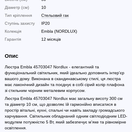
Діаметр (см)
10
Тип кріплення
Стельовий гак
Ступінь захисту
IP20
Колекція
Embla (NORDLUX)
Гарантія
12 місяців
Опис
Люстра Embla 45703047 Nordlux - елегантний та
функціональний світильник, який ідеально доповнить інтер'єр
вашого дому. Виконана в скандинавському стилі, ця люстра
має лаконічний дизайн та поєднує в собі сірий колір плафона
зі стильним чорним металевим корпусом.
Люстра Embla 45703047 Nordlux має загальну висоту 300 см
та діаметр 10 см, що дозволяє їй гармонійно вписатися в
простір вітальні, кухні, спальні чи навіть закладу громадського
харчування. Світильник обладнаний одним світлодіодним LED-
модулем потужністю 5 Вт, який забезпечує м'яке та рівномірне
освітлення.