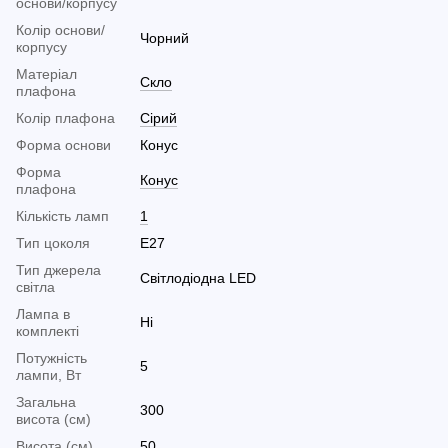
основи/корпусу
Колір основи/
Чорний
корпусу
Матеріал
Скло
плафона
Колір плафона
Сірий
Форма основи
Конус
Форма
Конус
плафона
Кількість ламп
1
Тип цоколя
E27
Тип джерела
Світлодіодна LED
світла
Лампа в
Ні
комплекті
Потужність
5
лампи, Вт
Загальна
300
висота (см)
Висота (см)
50