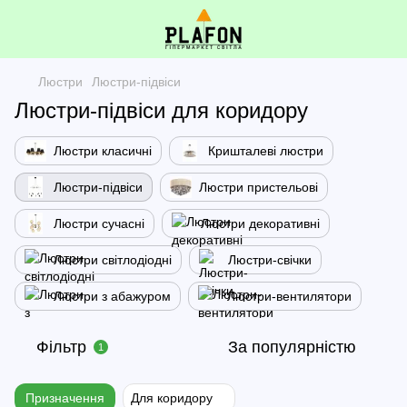
Люстри
Люстри-підвіси
Люстри-підвіси для коридору
Люстри класичні
Кришталеві люстри
Люстри-підвіси
Люстри пристельові
Люстри сучасні
Люстри декоративні
Люстри світлодіодні
Люстри-свічки
Люстри з абажуром
Люстри-вентилятори
Фільтр
За популярністю
1
Призначення
Для коридору