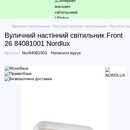
Вуличні світильники
Настінні вуличні світильники
Настінні 
Вуличний настінний світильник Front
26 84081001 Nordlux
Артикул:
Nor84081001
Написати відгук