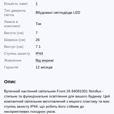
Кількість ламп
1
Тип джерела
Вбудовані світлодіоди LED
світла
Лампа в
Так
комплекті
Висота (см)
7
Ширина (см)
26
Виступ (см)
7.1
Ступінь захисту
IP44
Живлення
Від мережі
Гарантія
12 місяців
Опис
Вуличний настінний світильник Front 26 84081001 Nordlux -
стильне та функціональне освітлення для вашого будинку. Цей
компактний світильник виготовлений з міцного пластику та має
ступінь захисту IP44, що робить його стійким до
несприятливих погодних умов.