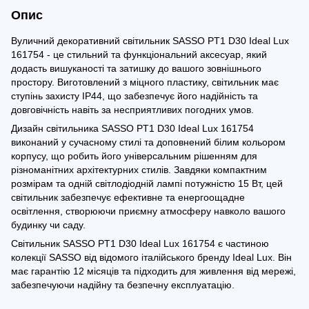
Опис
Вуличний декоративний світильник SASSO PT1 D30 Ideal Lux
161754 - це стильний та функціональний аксесуар, який
додасть вишуканості та затишку до вашого зовнішнього
простору. Виготовлений з міцного пластику, світильник має
ступінь захисту IP44, що забезпечує його надійність та
довговічність навіть за несприятливих погодних умов.
Дизайн світильника SASSO PT1 D30 Ideal Lux 161754
виконаний у сучасному стилі та доповнений білим кольором
корпусу, що робить його універсальним рішенням для
різноманітних архітектурних стилів. Завдяки компактним
розмірам та одній світлодіодній лампі потужністю 15 Вт, цей
світильник забезпечує ефективне та енергоощадне
освітлення, створюючи приємну атмосферу навколо вашого
будинку чи саду.
Світильник SASSO PT1 D30 Ideal Lux 161754 є частиною
колекції SASSO від відомого італійського бренду Ideal Lux. Він
має гарантію 12 місяців та підходить для живлення від мережі,
забезпечуючи надійну та безпечну експлуатацію.