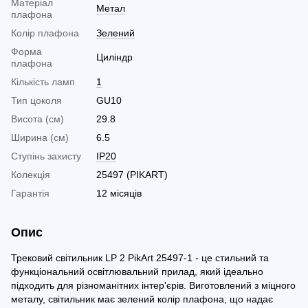
Матеріал
Метал
плафона
Колір плафона
Зелений
Форма
Циліндр
плафона
Кількість ламп
1
Тип цоколя
GU10
Висота (см)
29.8
Ширина (см)
6.5
Ступінь захисту
IP20
Колекція
25497 (PIKART)
Гарантія
12 місяців
Опис
Трековий світильник LP 2 PikArt 25497-1 - це стильний та
функціональний освітлювальний прилад, який ідеально
підходить для різноманітних інтер'єрів. Виготовлений з міцного
металу, світильник має зелений колір плафона, що надає