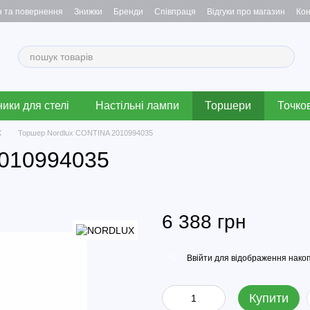
н та повернення
Знижки
Бренди
Співпраця
Відгуки про магазин
Кон
ики для стелі
Настільні лампи
Торшери
Точков
X
Торшер Nordlux CONTINA 2010994035
2010994035
6 388 грн
Ввійти
для відображення накоп
%
Купити