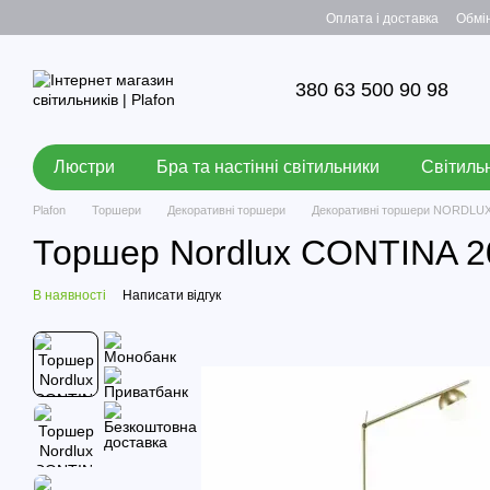
Перейти до основного контенту
Оплата і доставка
Обмі
380 63 500 90 98
Люстри
Бра та настінні світильники
Світильн
Plafon
Торшери
Декоративні торшери
Декоративні торшери NORDLU
Торшер Nordlux CONTINA 
В наявності
Написати відгук