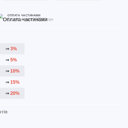
ОПЛАТА ЧАСТИНАМИ
5 платежів по 1 277.60 грн
⇒
3%
⇒
5%
⇒
10%
⇒
15%
⇒
20%
нтія