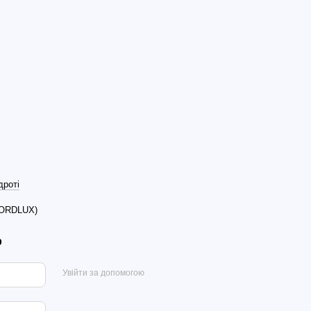
дроті
NORDLUX)
р
Увійти за допомогою