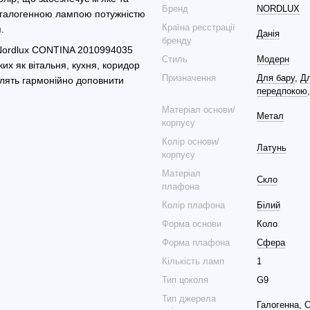
Бренд
NORDLUX
о галогенною лампою потужністю
Країна реєстрації
.
Данія
бренду
 Nordlux CONTINA 2010994035
Стиль
Модерн
их як вітальня, кухня, коридор
Призначення
Для бару
,
Дл
олять гармонійно доповнити
передпокою
Матеріал основи/
Метал
корпусу
Колір основи/
Латунь
корпусу
Матеріал
Скло
плафона
Колір плафона
Білий
Форма основи
Коло
Форма плафона
Сфера
Кількість ламп
1
Тип цоколя
G9
Тип джерела
Галогенна, 