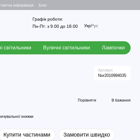
тактна інформація
Блог
Графік роботи:
Укр
Рус
Пн-Пт: з 9.00 до 18.00
і світильники
Вуличні світильники
Лампочки
Артикул
Nor2010994035
Порівняти
В бажання
ичувальної знижки
Купити частинами
Замовити швидко