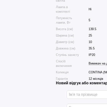
світла
Лампа в
Ні
комплекті
Потужність
5
лампи, Вт
Висота (см)
139.5
Ширина (см)
25
Діаметр (см)
10
Довжина (см)
35.5
Ступінь захисту
IP20
Спосіб
Вимикач на 
включення
Колекція
CONTINA (
Гарантія
12 місяців
Новий відгук або комента