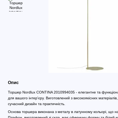
Опис
Торшер Nordlux CONTINA 2010994035 - елегантне та функціон
для вашого інтер'єру. Виготовлений з високоякісних матеріалів
сучасний дизайн та практичність.
Основа торшера виконана з металу в латунному кольорі, що н
Плафон, виготовлений зі скла, має сферичну форму та білий ко