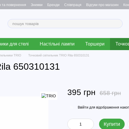
н та повернення
Знижки
Бренди
Співпраця
Відгуки про магазин
Кон
ики для стелі
Настільні лампи
Торшери
Точков
вітильники TRIO
Точковий світильник TRIO Rila 650310131
ila 650310131
395 грн
658 грн
Ввійти
для відображення накоп
%
Купити