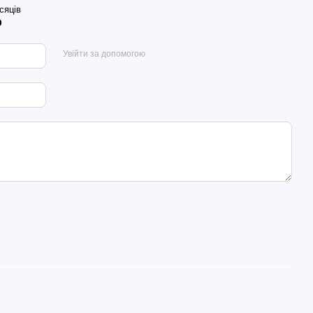
сяців
р
Увійти за допомогою