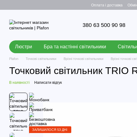
Перейти до основного контенту
Оплата і доставка
Обмі
380 63 500 90 98
Люстри
Бра та настінні світильники
Світильн
Plafon
Точкові світильники
Врізні точкові світильники
Врізні точкові с
Точковий світильник TRIO R
В наявності
Написати відгук
ЗАЛИШИЛОСЯ 53 ДНІ