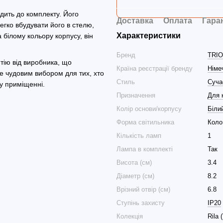
дить до комплекту. Його
Доставка
Оплата
Гара
легко вбудувати його в стелю,
Характеристики
білому кольору корпусу, він
Бренд
TRIO
тію від виробника, що
Країна реєстрації бренду
Німе
ане чудовим вибором для тих, хто
Стиль
Суча
у приміщенні.
Призначення
Для 
Колір основи/корпусу
Біли
Форма світильника
Коло
Кількість ламп
1
Лампа в комплекті
Так
Висота (см)
3.4
Діаметр (см)
8.2
Врізний отвір (см)
6.8
Ступінь захисту
IP20
Колекція
Rila 