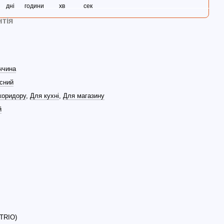
дні
години
хв
сек
нтія
ччина
сний
коридору
,
Для кухні
,
Для магазину
й
(TRIO)