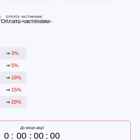
ОПЛАТА ЧАСТИНАМИ
5 платежів по 131.60 грн
⇒
3%
⇒
5%
⇒
10%
⇒
15%
⇒
20%
До кінця акції
0
00
00
00