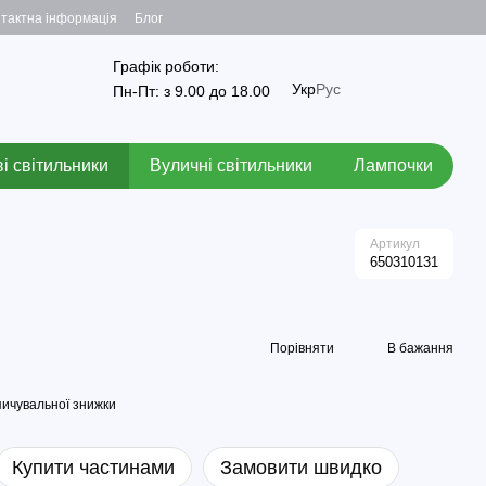
тактна інформація
Блог
Графік роботи:
Укр
Рус
Пн-Пт: з 9.00 до 18.00
і світильники
Вуличні світильники
Лампочки
Артикул
650310131
Порівняти
В бажання
ичувальної знижки
Купити частинами
Замовити швидко