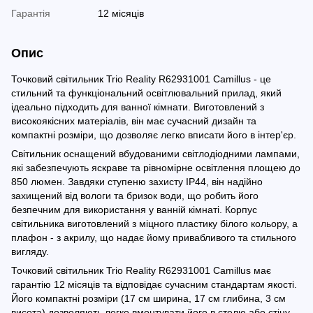
Гарантія
12 місяців
Опис
Точковий світильник Trio Reality R62931001 Camillus - це
стильний та функціональний освітлювальний прилад, який
ідеально підходить для ванної кімнати. Виготовлений з
високоякісних матеріалів, він має сучасний дизайн та
компактні розміри, що дозволяє легко вписати його в інтер'єр.
Світильник оснащений вбудованими світлодіодними лампами,
які забезпечують яскраве та рівномірне освітлення площею до
850 люмен. Завдяки ступеню захисту IP44, він надійно
захищений від вологи та бризок води, що робить його
безпечним для використання у ванній кімнаті. Корпус
світильника виготовлений з міцного пластику білого кольору, а
плафон - з акрилу, що надає йому привабливого та стильного
вигляду.
Точковий світильник Trio Reality R62931001 Camillus має
гарантію 12 місяців та відповідає сучасним стандартам якості.
Його компактні розміри (17 см ширина, 17 см глибина, 3 см
висота) дозволяють легко вмонтувати його в стелю або стіну,