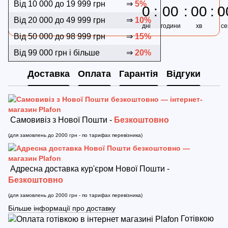
Від 10 000 до 19 999 грн
⇒
5%
0
00
00
0
Від 20 000 до 49 999 грн
⇒
10%
дні
години
хв
се
Від 50 000 до 98 999 грн
⇒
15%
Від 99 000 грн і більше
⇒
20%
Доставка
Оплата
Гарантія
Відгуки
Самовивіз з Нової Пошти -
Безкоштовно
(для замовлень до 2000 грн - по тарифах перевізника)
Адресна доставка кур'єром Нової Пошти -
Безкоштовно
(для замовлень до 2000 грн - по тарифах перевізника)
Більше інформації про доставку
Готівкою