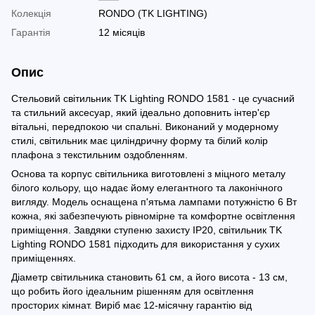
Колекція
RONDO (TK LIGHTING)
Гарантія
12 місяців
Опис
Стельовий світильник TK Lighting RONDO 1581 - це сучасний
та стильний аксесуар, який ідеально доповнить інтер'єр
вітальні, передпокою чи спальні. Виконаний у модерному
стилі, світильник має циліндричну форму та білий колір
плафона з текстильним оздобленням.
Основа та корпус світильника виготовлені з міцного металу
білого кольору, що надає йому елегантного та лаконічного
вигляду. Модель оснащена п'ятьма лампами потужністю 6 Вт
кожна, які забезпечують рівномірне та комфортне освітлення
приміщення. Завдяки ступеню захисту IP20, світильник TK
Lighting RONDO 1581 підходить для використання у сухих
приміщеннях.
Діаметр світильника становить 61 см, а його висота - 13 см,
що робить його ідеальним рішенням для освітлення
просторих кімнат. Виріб має 12-місячну гарантію від