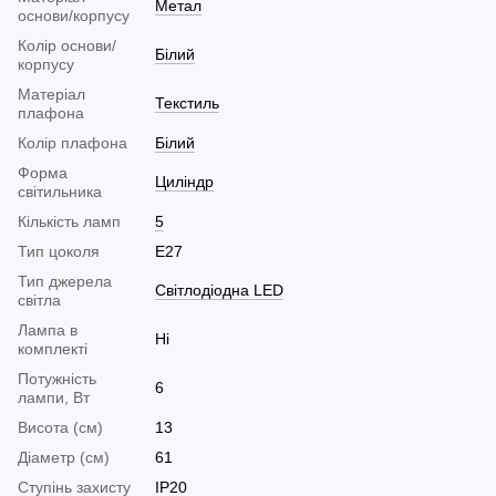
Метал
основи/корпусу
Колір основи/
Білий
корпусу
Матеріал
Текстиль
плафона
Колір плафона
Білий
Форма
Циліндр
світильника
Кількість ламп
5
Тип цоколя
E27
Тип джерела
Світлодіодна LED
світла
Лампа в
Ні
комплекті
Потужність
6
лампи, Вт
Висота (см)
13
Діаметр (см)
61
Ступінь захисту
IP20