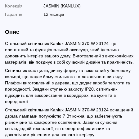
Колекція
JASMIN (KANLUX)
Гарантія
12 місяців
Опис
Стельовий світильник Kanlux JASMIN 370-W 23124- це
елегантний та функціональний аксесуар, який ідеально
доповнить інтер'єр вашого дому. Виготовлений з високоякісних
матеріалів, він поєднує в собі сучасний дизайн та практичність.
Світильник має циліндричну форму та виконаний у бежевому
кольорі, що надає йому стильного та лаконічного вигляду.
Плафон виготовлений з дерева, що додає виробу теплоти та
природності. Завдяки ступеню захисту IP20, світильник
підходить для використання в коридорах, на кухні та в
передпокої.
Стельовий світильник Kanlux JASMIN 370-W 23124 оснащений
двома лампами потужністю 7 Вт кожна, що забезпечують
рівномірне та комфортне освітлення. Завдяки сучасній
світлодіодній технології, він є енергоефективним та
довговічним рішенням для вашого інтер'єру.