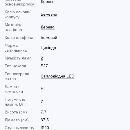
Дерево
основи/корпусу
Колір основи/
Бежевий
корпусу
Матеріал
Дерево
плафона
Колір плафона
Бежевий
Форма
Циліндр
світильника
Кількість ламп
2
Тип цоколя
E27
Тип джерела
Світлодіодна LED
світла
Лампа в
Ні
комплекті
Потужність
7
лампи, Вт
Висота (см)
7.7
Діаметр (см)
37.5
Ступінь захисту
IP20