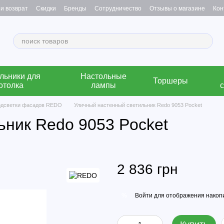
и возврат
Скидки
Бренды
Сотрудничество
Отзывы о магазине
Кон
льники для
Настольные
Торшеры
отолка
лампы
одсветки фасадов REDO
Уличный настенный светильник Redo 9053 Pocket
ьник Redo 9053 Pocket
2 836 грн
Войти
для отображения накопи
%