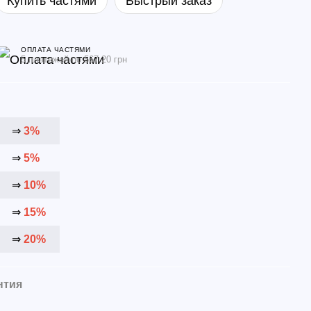
Купить частями
Быстрый заказ
ОПЛАТА ЧАСТЯМИ
5 платежей по 567.20 грн
⇒
3%
⇒
5%
⇒
10%
⇒
15%
⇒
20%
нтия