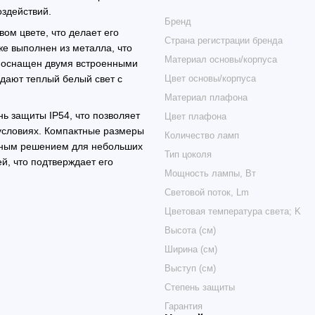
оздействий.
Бренд
вом цвете, что делает его
Страна регистрации бренда
е выполнен из металла, что
Материал основы/корпуса
к оснащен двумя встроенными
дают теплый белый свет с
Цвет основы/корпуса
Материал плафона
ь защиты IP54, что позволяет
Цвет плафона
 условиях. Компактные размеры
Количество ламп
альным решением для небольших
Тип цоколя
й, что подтверждает его
Мощность лампы, Вт
Световой поток, Lm
Цветовая температура света; K
Высота (см)
Ширина (см)
Выступ (см)
Cтепень защиты
Гарантия