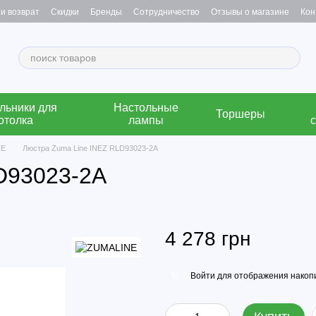
и возврат
Скидки
Бренды
Сотрудничество
Отзывы о магазине
Кон
льники для
Настольные
Торшеры
отолка
лампы
NE
Люстра Zuma Line INEZ RLD93023-2A
D93023-2A
4 278 грн
Войти
для отображения накопи
%