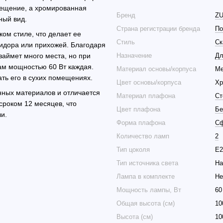
вещение, а хромированная
Бренд
Z
ный вид.
Страна регистрации бренда
По
ом стиле, что делает ее
Стиль
Ск
ридора или прихожей. Благодаря
займет много места, но при
Назначение
Дл
ам мощностью 60 Вт каждая.
Материал основы/корпуса
Ме
ать его в сухих помещениях.
Цвет основы/корпуса
Хр
нных материалов и отличается
Материал плафона
Ст
сроком 12 месяцев, что
Цвет плафона
Бе
и.
Форма плафона
С
Количество ламп
2
Тип цоколя
E2
Тип источника света
На
Лампа в комплекте
Не
Мощность лампы, Вт
60
Общая высота (см)
10
Высота (см)
10