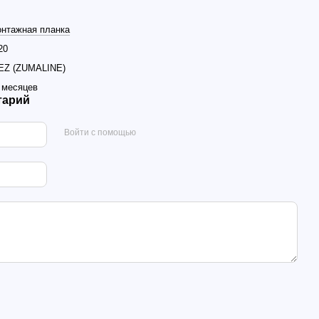
нтажная планка
20
EZ (ZUMALINE)
 месяцев
тарий
Войти с помощью