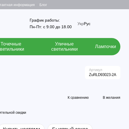
тактная информация
Блог
График работы:
Укр
Рус
Пн-Пт: с 9.00 до 18.00
Точечные
Уличные
Лампочки
светильники
светильники
Артикул
ZuRLD93023-2A
К сравнению
В желания
тельной скидки