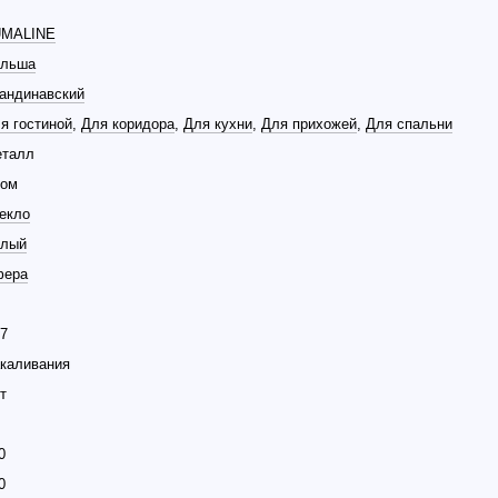
UMALINE
льша
андинавский
я гостиной
,
Для коридора
,
Для кухни
,
Для прихожей
,
Для спальни
талл
ом
екло
лый
фера
7
каливания
т
0
0