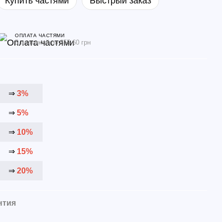
Купить частями
Быстрый заказ
ОПЛАТА ЧАСТЯМИ
5 платежей по 855.60 грн
⇒
3%
⇒
5%
⇒
10%
⇒
15%
⇒
20%
нтия