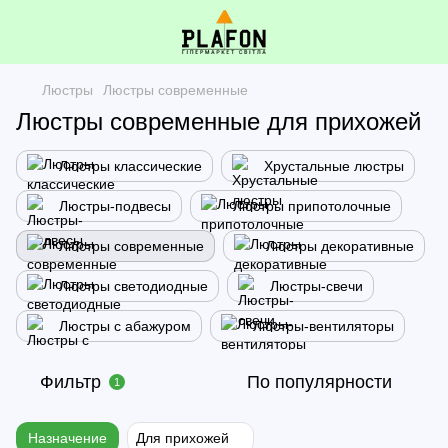
Люстры
Люстры современные
Люстры современные для прихожей
Люстры классические
Хрустальные люстры
Люстры-подвесы
Люстры припотолочные
Люстры современные
Люстры декоративные
Люстры светодиодные
Люстры-свечи
Люстры с абажуром
Люстры-вентиляторы
Фильтр
По популярности
1
Назначение
Для прихожей