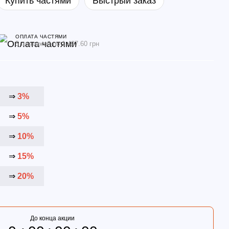
Купить частями
Быстрый заказ
ОПЛАТА ЧАСТЯМИ
5 платежей по 1 497.60 грн
⇒
3%
⇒
5%
⇒
10%
⇒
15%
⇒
20%
До конца акции