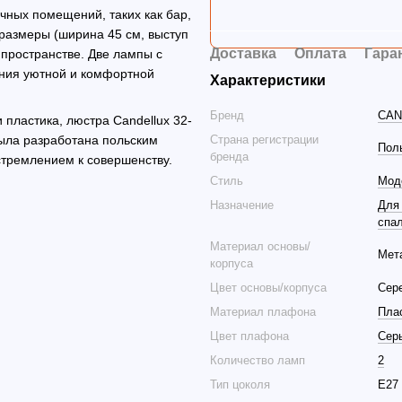
чных помещений, таких как бар,
 размеры (ширина 45 см, выступ
Доставка
Оплата
Гара
 пространстве. Две лампы с
ания уютной и комфортной
Характеристики
Бренд
CAN
 пластика, люстра Candellux 32-
Страна регистрации
ыла разработана польским
Пол
бренда
стремлением к совершенству.
Стиль
Мод
Назначение
Для
спа
Материал основы/
Мет
корпуса
Цвет основы/корпуса
Сер
Материал плафона
Пла
Цвет плафона
Сер
Количество ламп
2
Тип цоколя
E27