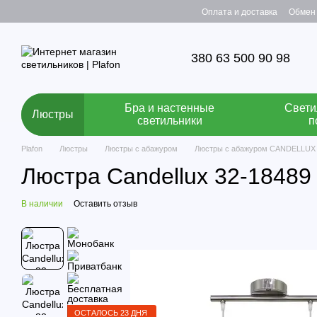
Перейти к основному контенту
Оплата и доставка
Обмен 
380 63 500 90 98
Бра и настенные
Свети
Люстры
светильники
п
Plafon
Люстры
Люстры с абажуром
Люстры с абажуром CANDELLUX
Люстра Candellux 32-18489
В наличии
Оставить отзыв
ОСТАЛОСЬ 23 ДНЯ