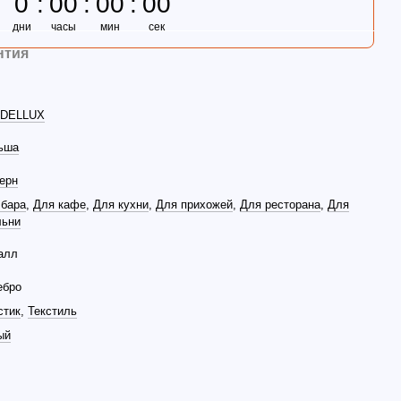
0
00
00
00
дни
часы
мин
сек
нтия
DELLUX
ьша
ерн
 бара
,
Для кафе
,
Для кухни
,
Для прихожей
,
Для ресторана
,
Для
льни
алл
ебро
стик
,
Текстиль
ый