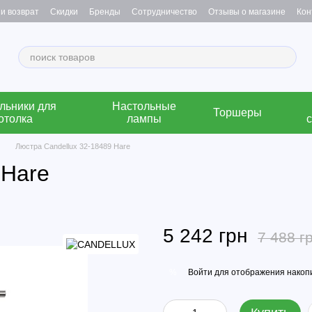
и возврат
Скидки
Бренды
Сотрудничество
Отзывы о магазине
Кон
льники для
Настольные
Торшеры
отолка
лампы
Люстра Candellux 32-18489 Hare
 Hare
5 242 грн
7 488 г
Войти
для отображения накопи
%