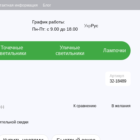
тактная информация
Блог
График работы:
Укр
Рус
Пн-Пт: с 9.00 до 18.00
Точечные
Уличные
Лампочки
светильники
светильники
Артикул
32-18489
рн
К сравнению
В желания
тельной скидки