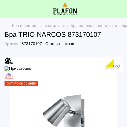
Бра и настенные светильники
Бра направленного света
Бр
Бра TRIO NARCOS 873170107
Артикул:
873170107
Оставить отзыв
ОСТАЛОСЬ 55 ДНЕЙ