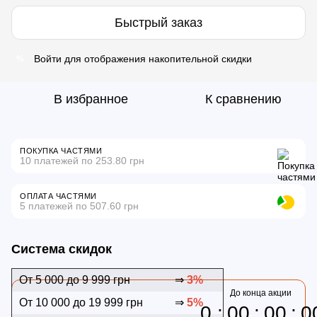
Быстрый заказ
Войти
для отображения накопительной скидки
%
В избранное
К сравнению
ПОКУПКА ЧАСТЯМИ
10 платежей по 253.80 грн
ОПЛАТА ЧАСТЯМИ
5 платежей по 507.60 грн
Система скидок
От 5 000 до 9 999 грн
⇒
3%
До конца акции
От 10 000 до 19 999 грн
⇒
5%
0
00
00
0