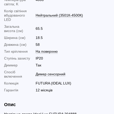
світла; K
Колір світіння
вбудованого
Нейтральний (3501К-4500К)
LED
Загальна
65.5
висота (см)
Ширина (см)
18.5
Довжина (см)
58
Тип кріплення
На поверхню
Ступінь захисту
IP20
Диммер
Так
Спосіб
Димер сенсорний
включення
Колекція
FUTURA (IDEAL LUX)
Гарантія
12 місяців
Опис