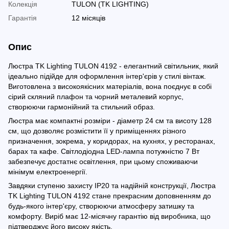
Колекція
TULON (TK LIGHTING)
Гарантія
12 місяців
Опис
Люстра TK Lighting TULON 4192 - елегантний світильник, який
ідеально підійде для оформлення інтер'єрів у стилі вінтаж.
Виготовлена з високоякісних матеріалів, вона поєднує в собі
сірий скляний плафон та чорний металевий корпус,
створюючи гармонійний та стильний образ.
Люстра має компактні розміри - діаметр 24 см та висоту 128
см, що дозволяє розмістити її у приміщеннях різного
призначення, зокрема, у коридорах, на кухнях, у ресторанах,
барах та кафе. Світлодіодна LED-лампа потужністю 7 Вт
забезпечує достатнє освітлення, при цьому споживаючи
мінімум електроенергії.
Завдяки ступеню захисту IP20 та надійній конструкції, Люстра
TK Lighting TULON 4192 стане прекрасним доповненням до
будь-якого інтер'єру, створюючи атмосферу затишку та
комфорту. Виріб має 12-місячну гарантію від виробника, що
підтверджує його високу якість.