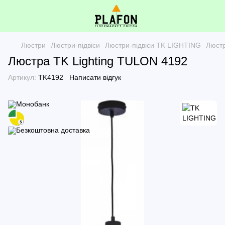
Люстри
Люстри-підвіси
Люстри-підвіси TK LIGHTING
Люстр
Люстра TK Lighting TULON 4192
Артикул:
TK4192
Написати відгук