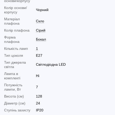
основи/корпусу
Колір основи/
Чорний
корпусу
Матеріал
Скло
плафона
Колір плафона
Сірий
Форма
Бокал
плафона
Кількість ламп
1
Тип цоколя
E27
Тип джерела
Світлодіодна LED
світла
Лампа в
Ні
комплекті
Потужність
7
лампи, Вт
Висота (см)
128
Діаметр (см)
24
Ступінь захисту
IP20