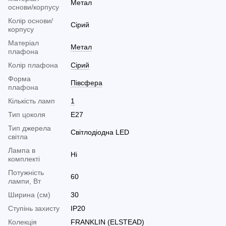
Метал
основи/корпусу
Колір основи/
Сірий
корпусу
Матеріал
Метал
плафона
Колір плафона
Сірий
Форма
Півсфера
плафона
Кількість ламп
1
Тип цоколя
E27
Тип джерела
Світлодіодна LED
світла
Лампа в
Ні
комплекті
Потужність
60
лампи, Вт
Ширина (см)
30
Ступінь захисту
IP20
Колекція
FRANKLIN (ELSTEAD)