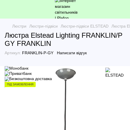
Люстри
Люстри-підвіси
Люстри-підвіси ELSTEAD
Люстра E
Люстра Elstead Lighting FRANKLIN/P
GY FRANKLIN
Артикул:
FRANKLIN-P-GY
Написати відгук
ПІД ЗАМОВЛЕННЯ