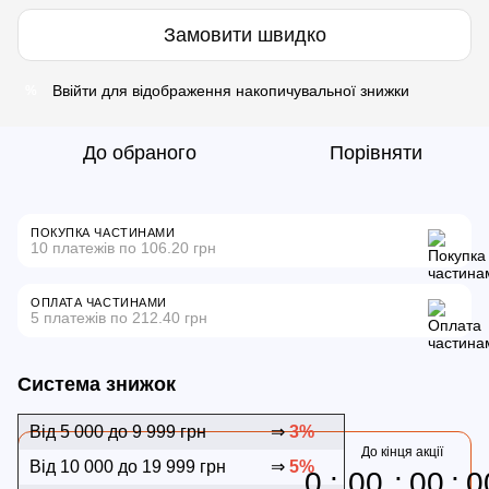
Замовити швидко
Ввійти
для відображення накопичувальної знижки
%
До обраного
Порівняти
ПОКУПКА ЧАСТИНАМИ
10 платежів по 106.20 грн
ОПЛАТА ЧАСТИНАМИ
5 платежів по 212.40 грн
Система знижок
Від 5 000 до 9 999 грн
⇒
3%
До кінця акції
Від 10 000 до 19 999 грн
⇒
5%
0
00
00
0