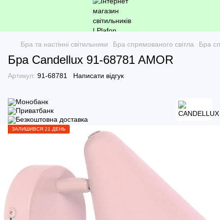
Бра та настінні світильники
Бра спрямованого світла
Бра с
Бра Candellux 91-68781 AMOR
Артикул:
91-68781
Написати відгук
ЗАЛИШИВСЯ 21 ДЕНЬ