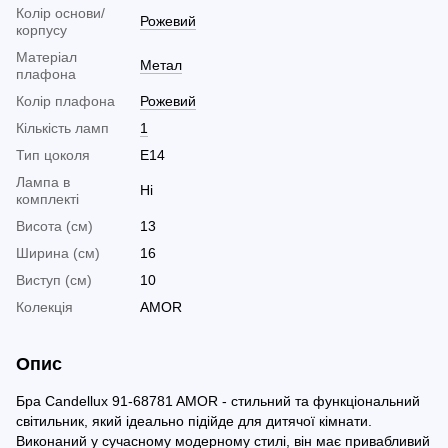
Колір основи/
Рожевий
корпусу
Матеріал
Метал
плафона
Колір плафона
Рожевий
Кількість ламп
1
Тип цоколя
E14
Лампа в
Ні
комплекті
Висота (см)
13
Ширина (см)
16
Виступ (см)
10
Колекція
AMOR
Опис
Бра Candellux 91-68781 AMOR - стильний та функціональний
світильник, який ідеально підійде для дитячої кімнати.
Виконаний у сучасному модерному стилі, він має привабливий