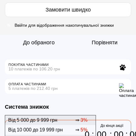
Замовити швидко
Ввійти
для відображення накопичувальної знижки
%
До обраного
Порівняти
ПОКУПКА ЧАСТИНАМИ
10 платежів по 106.20 грн
ОПЛАТА ЧАСТИНАМИ
5 платежів по 212.40 грн
Система знижок
Від 5 000 до 9 999 грн
⇒
3%
До кінця акції
Від 10 000 до 19 999 грн
⇒
5%
0
00
00
0