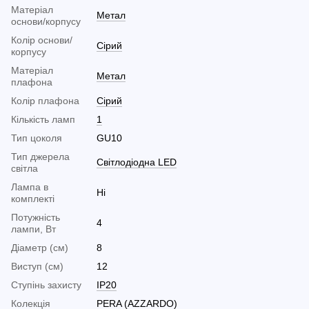
Матеріал
Метал
основи/корпусу
Колір основи/
Сірий
корпусу
Матеріал
Метал
плафона
Колір плафона
Сірий
Кількість ламп
1
Тип цоколя
GU10
Тип джерела
Світлодіодна LED
світла
Лампа в
Ні
комплекті
Потужність
4
лампи, Вт
Діаметр (см)
8
Виступ (см)
12
Ступінь захисту
IP20
Колекція
PERA (AZZARDO)