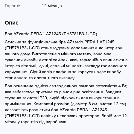
Гарантія
12 місяців
Опис
Бра AZzardo PERA 1 AZ1245 (FH5781B3-1-GR)
Стильне та функціональне бра AZzardo PERA 1 AZ1245
(FH5781B3-1-GR) стане чудовим доповненням до інтер'єру
вашого дому. Виготовлене з міцного металу, воно має
сучасний дизайн у стилі хай-тек, який гармонійно впишеться в
інтер'єр вітальні, кухні, спальні чи навіть закладу громадського
харчування. Сірий колір плафона та корпусу надає виробу
стриманого та елегантного вигляду.
Бра оснащене однією світлодіодною лампою потужністю 4 Вт,
яка забезпечує приємне та рівномірне освітлення. Завдяки
ступеню захисту IP20, виріб підходить для використання в
приміщеннях. Компактні розміри (діаметр 8 см, виступ 12 см)
дозволяють розмістити бра AZzardo PERA 1 AZ1245
(FH5781B3-1-GR) навіть у невеликих просторах. Виріб має 12-
місячну гарантію від виробника.