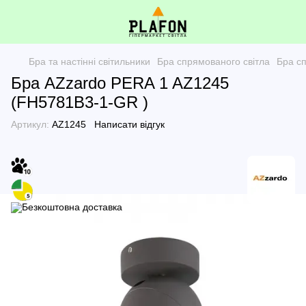
Бра та настінні світильники
Бра спрямованого світла
Бра с
Бра AZzardo PERA 1 AZ1245
(FH5781B3-1-GR )
Артикул:
AZ1245
Написати відгук