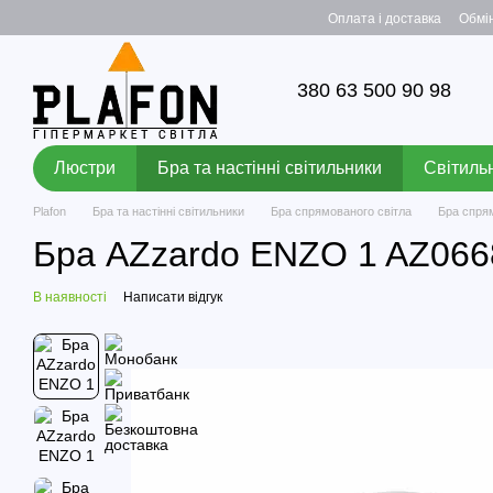
Перейти до основного контенту
Оплата і доставка
Обмі
380 63 500 90 98
Люстри
Бра та настінні світильники
Світильн
Plafon
Бра та настінні світильники
Бра спрямованого світла
Бра спря
Бра AZzardo ENZO 1 AZ066
В наявності
Написати відгук