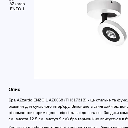
Опис
Бра AZzardo ENZO 1 AZ0668 (FH31731B) - це стильне та функ
рішення для сучасного інтер'єру. Виконане в стилі хай-тек, вон
різноманітних приміщень - від вітальні до спальні. Завдяки к
см, висота 12.5 см, виступ 9 см) бра гармонійно вписується в б
Корпус та плафон виготовлені з якісного металу білого кольор