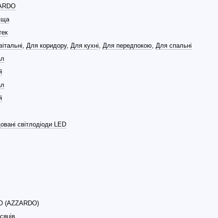
ARDO
ьща
тек
вітальні
,
Для коридору
,
Для кухні
,
Для передпокою
,
Для спальні
ал
й
ал
й
овані світлодіоди LED
O (AZZARDO)
ісяців