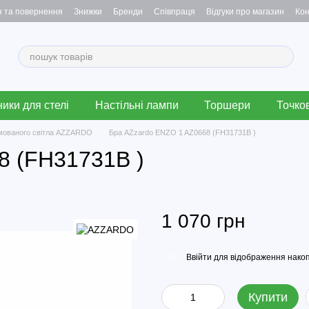
н та повернення
Знижки
Бренди
Співпраця
Відгуки про магазин
Кон
ики для стелі
Настільні лампи
Торшери
Точков
мованого світла AZZARDO
Бра AZzardo ENZO 1 AZ0668 (FH31731B )
8 (FH31731B )
1 070 грн
Ввійти
для відображення накоп
%
Купити