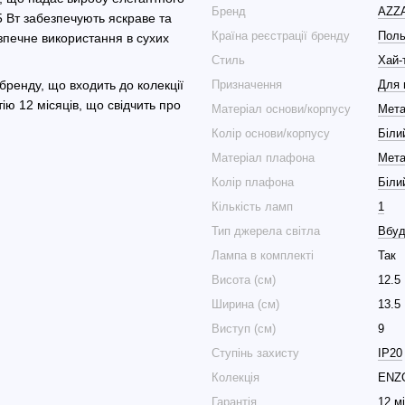
Бренд
AZZ
5 Вт забезпечують яскраве та
Країна реєстрації бренду
Пол
зпечне використання в сухих
Стиль
Хай-
Призначення
Для 
ренду, що входить до колекції
ію 12 місяців, що свідчить про
Матеріал основи/корпусу
Мет
Колір основи/корпусу
Біли
Матеріал плафона
Мет
Колір плафона
Біли
Кількість ламп
1
Тип джерела світла
Вбуд
Лампа в комплекті
Так
Висота (см)
12.5
Ширина (см)
13.5
Виступ (см)
9
Ступінь захисту
IP20
Колекція
ENZ
Гарантія
12 м