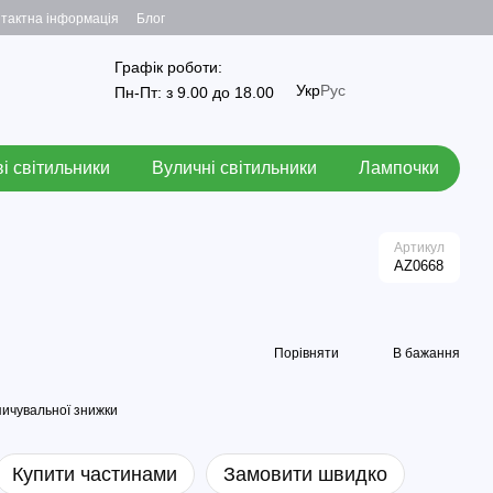
тактна інформація
Блог
Графік роботи:
Укр
Рус
Пн-Пт: з 9.00 до 18.00
і світильники
Вуличні світильники
Лампочки
Артикул
AZ0668
Порівняти
В бажання
ичувальної знижки
Купити частинами
Замовити швидко