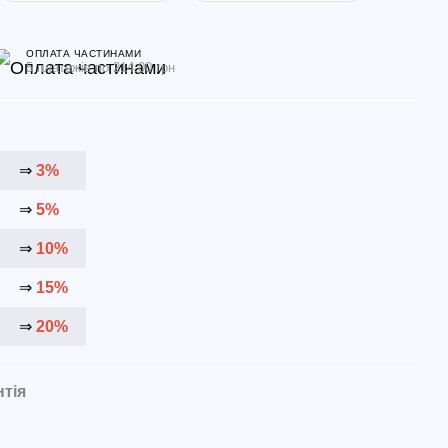
ОПЛАТА ЧАСТИНАМИ
5 платежів по 214.00 грн
⇒
3%
⇒
5%
⇒
10%
⇒
15%
⇒
20%
нтія