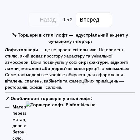
Назад
Вперед
1
з 2
🪚 Торшери в стилі лофт — індустріальний акцент у
сучасному інтер'єрі
Лофт-торшери
— це не просто світильники. Це елемент
стилю, який додає простору характеру та унікальної
атмосфери. Вони поєднують у собі
сирі фактури
,
відкриті
лампи
,
металеві або дерев’яні конструкції
та
мінімалізм
.
Саме такі моделі все частіше обирають для оформлення
віталень, спалень, кабінетів та комерційних приміщень —
ресторанів, офісів і салонів.
📌 Особливості торшерів у стилі лофт:
Матеріали:
переважають
метал,
дерево,
бетон,
скло.