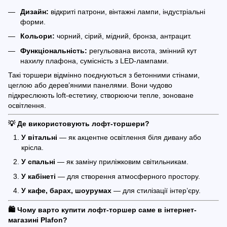
Дизайн:
відкриті патрони, вінтажні лампи, індустріальні
форми.
Кольори:
чорний, сірий, мідний, бронза, антрацит.
Функціональність:
регульована висота, змінний кут
нахилу плафона, сумісність з LED-лампами.
Такі торшери відмінно поєднуються з бетонними стінами,
цеглою або дерев’яними панелями. Вони чудово
підкреслюють loft-естетику, створюючи тепле, зоноване
освітлення.
💡 Де використовують лофт-торшери?
У вітальні
— як акцентне освітлення біля дивану або
крісла.
У спальні
— як заміну приліжковим світильникам.
У кабінеті
— для створення атмосферного простору.
У кафе, барах, шоурумах
— для стилізації інтер’єру.
🛍 Чому варто купити лофт-торшер саме в інтернет-
магазині Plafon?