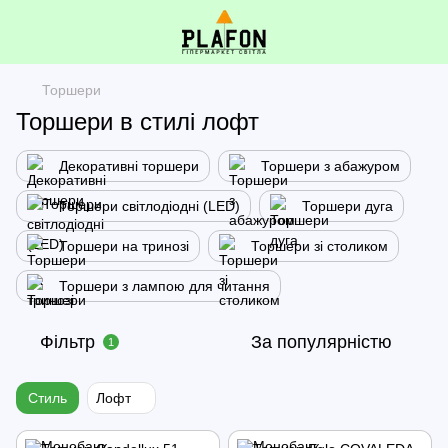
Торшери
Торшери в стилі лофт
Декоративні торшери
Торшери з абажуром
Торшери світлодіодні (LED)
Торшери дуга
Торшери на тринозі
Торшери зі столиком
Торшери з лампою для читання
Фільтр
За популярністю
1
Стиль
Лофт