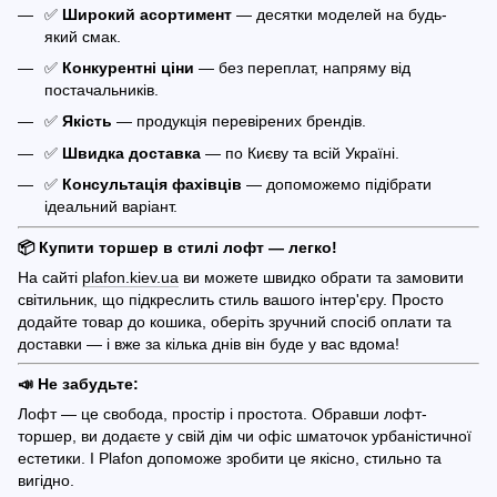
✅
Широкий асортимент
— десятки моделей на будь-
який смак.
✅
Конкурентні ціни
— без переплат, напряму від
постачальників.
✅
Якість
— продукція перевірених брендів.
✅
Швидка доставка
— по Києву та всій Україні.
✅
Консультація фахівців
— допоможемо підібрати
ідеальний варіант.
📦 Купити торшер в стилі лофт — легко!
На сайті
plafon.kiev.ua
ви можете швидко обрати та замовити
світильник, що підкреслить стиль вашого інтер'єру. Просто
додайте товар до кошика, оберіть зручний спосіб оплати та
доставки — і вже за кілька днів він буде у вас вдома!
📣 Не забудьте:
Лофт — це свобода, простір і простота. Обравши лофт-
торшер, ви додаєте у свій дім чи офіс шматочок урбаністичної
естетики. І Plafon допоможе зробити це якісно, стильно та
вигідно.