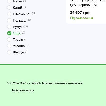
25
Італія
Qz/Laguna/Fl/A
14
Китай
34 607 грн
151
Німеччина
Під замовлення
166
Польща
4
Румунія
13
США
2
Турція
61
Україна
38
Швеція
© 2020—2026 - PLAFON -
Інтернет магазин світильників
Мобільна версія