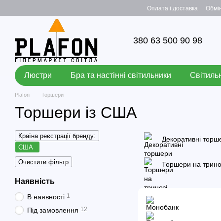
Перейти до основного контенту
Оплата і доставка
Обмі
380 63 500 90 98
Люстри
Бра та настінні світильники
Світильн
Plafon
Торшери
Торшери із США
Країна реєстрації бренду:
Декоративні торш
США
Очистити фільтр
Торшери на трино
Наявність
1
В наявності
12
Під замовлення