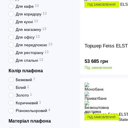
ПІД ЗАМОВЛЕННЯ
13
Для кафе
13
Для коридору
13
Для кухні
13
Для магазину
13
Для офісу
13
Для передпокою
Торшер Feiss ELST
13
Для ресторану
13
Для спальні
53 685 грн
Під замовлення
Колір плафона
7
Бежевий
2
Білий
1
Золото
1
Коричневий
4
Різнокольоровий
ПІД ЗАМОВЛЕННЯ
Матеріал плафона