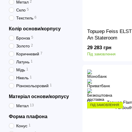
2
Метал
5
Скло
6
Текстиль
Колір основи/корпусу
Торшер Feiss ELST
An Stateroom
5
Бронза
2
Золото
29 283 грн
7
Коричневий
Під замовлення
1
Латунь
1
Мідь
1
Нікель
1
Різнокольоровий
Матеріал основи/корпусу
13
ПІД ЗАМОВЛЕННЯ
Метал
Форма плафона
1
Конус