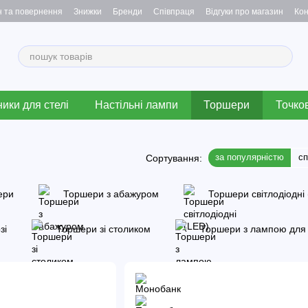
н та повернення
Знижки
Бренди
Співпраця
Відгуки про магазин
Кон
ики для стелі
Настільні лампи
Торшери
Точков
за популярністю
с
Сортування:
ери
Торшери з абажуром
Торшери світлодіодні
зі
Торшери зі столиком
Торшери з лампою для