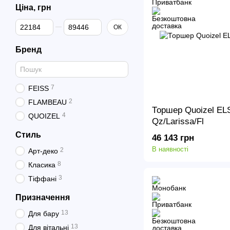
Ціна, грн
Від Ціна, грн
До Ціна, грн
ОК
Бренд
7
FEISS
2
FLAMBEAU
Торшер Quoizel E
4
QUOIZEL
Qz/Larissa/Fl
Стиль
46 143 грн
В наявності
2
Арт-деко
8
Класика
3
Тіффані
Призначення
13
Для бару
13
Для вітальні