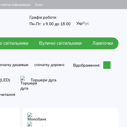
тактна інформація
Блог
Графік роботи:
Укр
Рус
Пн-Пт: з 9.00 до 18.00
і світильники
Вуличні світильники
Лампочки
початку дешевше
спочатку дорожчі
Відображення:
 (LED)
Торшери дуга
 читання