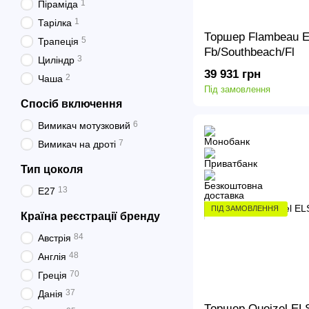
1
Піраміда
1
Тарілка
Торшер Flambeau 
5
Трапеція
Fb/Southbeach/Fl
3
Циліндр
39 931 грн
2
Чаша
Під замовлення
Спосіб включення
6
Вимикач мотузковий
7
Вимикач на дроті
Тип цоколя
13
E27
ПІД ЗАМОВЛЕННЯ
Країна реєстрації бренду
84
Австрія
48
Англія
70
Греція
37
Данія
Торшер Quoizel E