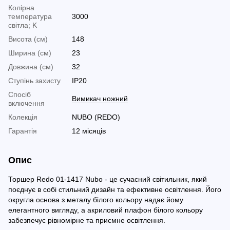
Колірна
температура
3000
світла; K
Висота (см)
148
Ширина (см)
23
Довжина (см)
32
Ступінь захисту
IP20
Спосіб
Вимикач ножний
включення
Колекція
NUBO (REDO)
Гарантія
12 місяців
Опис
Торшер Redo 01-1417 Nubo - це сучасний світильник, який
поєднує в собі стильний дизайн та ефективне освітлення. Його
округла основа з металу білого кольору надає йому
елегантного вигляду, а акриловий плафон білого кольору
забезпечує рівномірне та приємне освітлення.