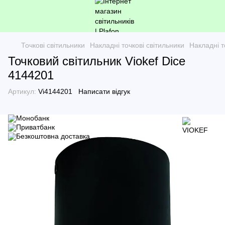
Точкові світильники
Накладні точкові світильники
Накладні т
Точковий світильник Viokef Dice
4144201
Артикул:
Vi4144201
Написати відгук