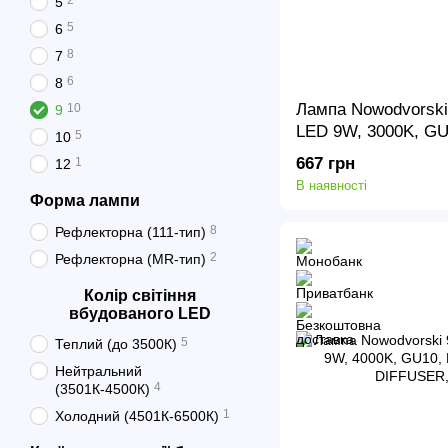
2
5
5
6
8
7
6
8
Лампа Nowodvorsk
10
9
LED 9W, 3000K, GU
5
10
30, LENS, WHITE 
667 грн
1
12
В наявності
Форма лампи
8
Рефлекторна (111-тип)
2
Рефлекторна (MR-тип)
Колір світіння
вбудованого LED
5
Теплий (до 3500К)
Нейтральний
4
(3501К-4500К)
1
Холодний (4501К-6500К)