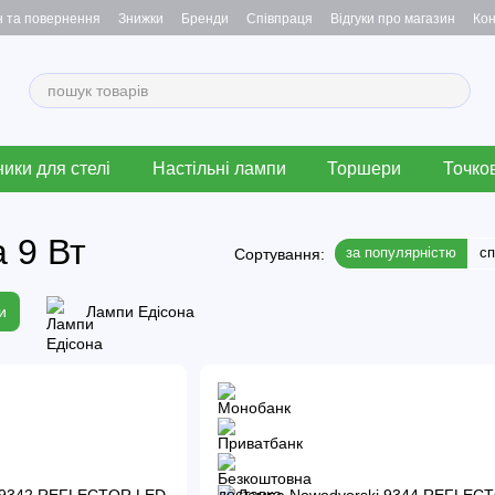
н та повернення
Знижки
Бренди
Співпраця
Відгуки про магазин
Кон
ики для стелі
Настільні лампи
Торшери
Точков
 9 Вт
за популярністю
с
Сортування:
и
Лампи Едісона