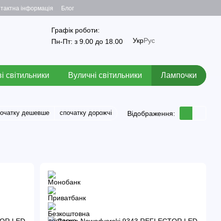
тактна інформація
Блог
Графік роботи:
Укр
Рус
Пн-Пт: з 9.00 до 18.00
і світильники
Вуличні світильники
Лампочки
початку дешевше
спочатку дорожчі
Відображення: