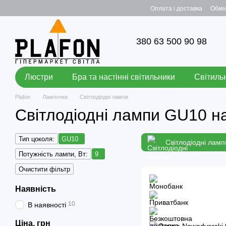
Перейти до основного контенту
Оплата і доставка
Обмі
380 63 500 90 98
Люстри
Бра та настінні світильники
Світильн
Plafon
Лампочки
Світлодіодні лампи
Світлодіодні лампи GU10 на
Тип цоколя:
GU10
Світлодіодні ламп
Потужність лампи, Вт:
9
Очистити фільтр
Наявність
10
В наявності
Ціна, грн