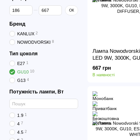
Від Ціна, грн
До Ціна, грн
ОК
Бренд
2
KANLUX
8
NOWODVORSKI
Лампа Nowodvorsk
Тип цоколя
LED 9W, 3000K, GU
1
E27
120, DIFFUSER, B
667 грн
10
GU10
В наявності
4
G13
Потужність лампи, Вт
1
1.9
7
4
2
4.5