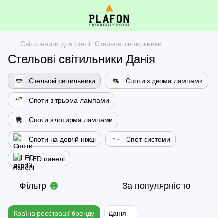
Світильники для стелі
Стельові світильники
Стельові світильники Данія
Стельові світильники
Споти з двома лампами
Споти з трьома лампами
Споти з чотирма лампами
Споти на довгій ніжці
Спот-системи
LED панелі
Фільтр
За популярністю
1
Країна реєстрації бренду
Данія