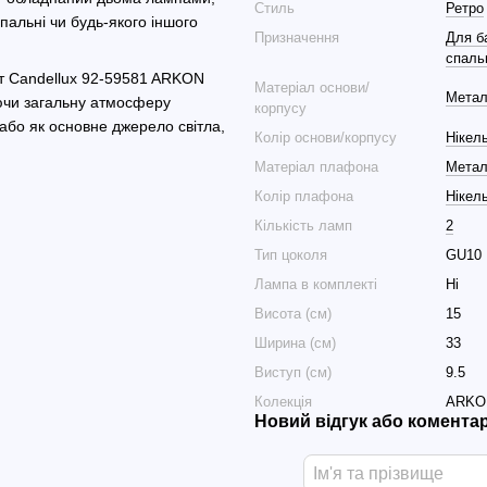
Стиль
Ретро
пальні чи будь-якого іншого
Призначення
Для б
спаль
от Candellux 92-59581 ARKON
Матеріал основи/
Мета
юючи загальну атмосферу
корпусу
або як основне джерело світла,
Колір основи/корпусу
Нікел
Матеріал плафона
Мета
Колір плафона
Нікел
Кількість ламп
2
Тип цоколя
GU10
Лампа в комплекті
Ні
Висота (см)
15
Ширина (см)
33
Виступ (см)
9.5
Колекція
ARKO
Новий відгук або комента