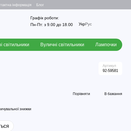
тактна інформація
Блог
Графік роботи:
Укр
Рус
Пн-Пт: з 9.00 до 18.00
і світильники
Вуличні світильники
Лампочки
Артикул
92-59581
Порівняти
В бажання
ичувальної знижки
ться