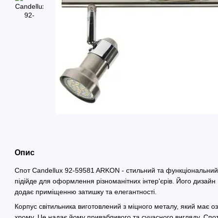
Опис
Спот Candellux 92-59581 ARKON - стильний та функціональний 
підійде для оформлення різноманітних інтер'єрів. Його дизайн
додає приміщенню затишку та елегантності.
Корпус світильника виготовлений з міцного металу, який має оз
хрому. Це надає йому привабливого та сучасного вигляду. Сп