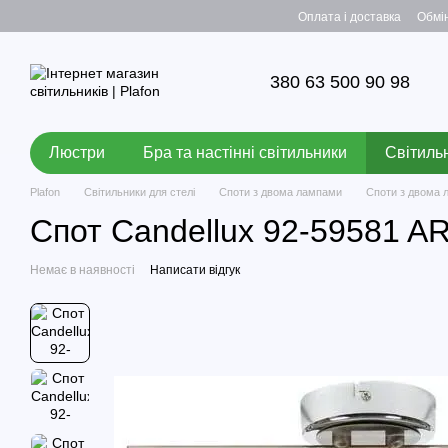
Перейти до основного контенту
Оплата і доставка
Обмі
380 63 500 90 98
Люстри
Бра та настінні світильники
Світильн
Plafon
Світильники для стелі
Споти з двома лампами
Споти з двома
Спот Candellux 92-59581 
Немає в наявності
Написати відгук