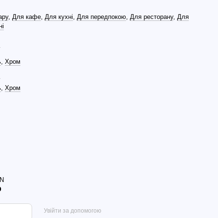
ару
,
Для кафе
,
Для кухні
,
Для передпокою
,
Для ресторану
,
Для
ні
л
ь
,
Хром
л
ь
,
Хром
N
р
Увійти за допомогою