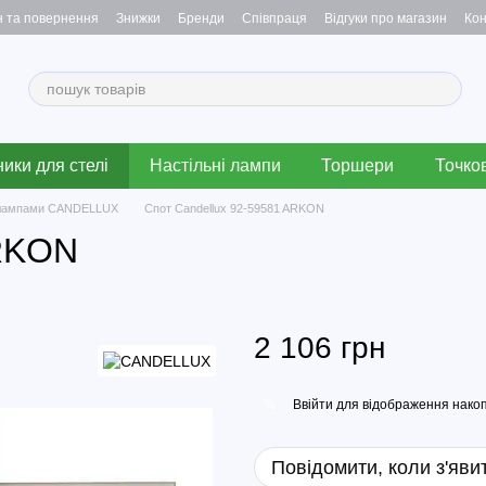
н та повернення
Знижки
Бренди
Співпраця
Відгуки про магазин
Кон
ики для стелі
Настільні лампи
Торшери
Точков
 лампами CANDELLUX
Спот Candellux 92-59581 ARKON
ARKON
2 106 грн
Ввійти
для відображення накоп
%
Повідомити, коли з'яви