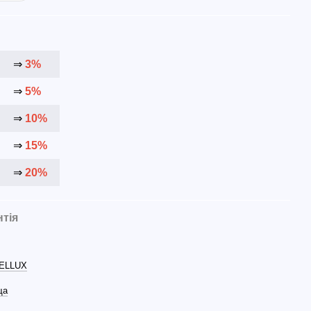
⇒
3%
⇒
5%
⇒
10%
⇒
15%
⇒
20%
нтія
ELLUX
ща