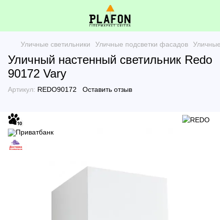
Уличные светильники
Уличные подсветки фасадов
Уличные
Уличный настенный светильник Redo
90172 Vary
Артикул:
REDO90172
Оставить отзыв