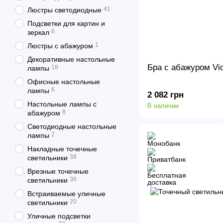
41
Люстры светодиодные
Подсветки для картин и
6
зеркал
1
Люстры с абажуром
Декоративные настольные
Бра с абажуром Vio
18
лампы
Офисные настольные
6
лампы
2 082 грн
Настольные лампы с
В наличии
8
абажуром
Светодиодные настольные
2
лампы
Накладные точечные
38
светильники
Врезные точечные
36
светильники
Встраиваемые уличные
20
светильники
Уличные подсветки