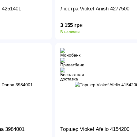
 4251401
Люстра Viokef Anish 4277500
3 155 грн
В наличии
na 3984001
Торшер Viokef Afelio 4154200