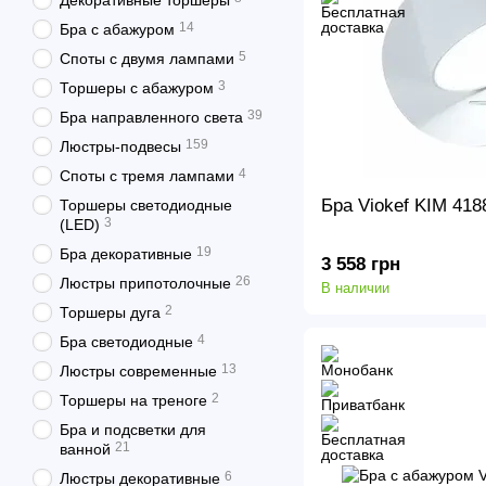
Декоративные торшеры
14
Бра с абажуром
5
Споты с двумя лампами
3
Торшеры с абажуром
39
Бра направленного света
159
Люстры-подвесы
4
Споты с тремя лампами
Бра Viokef KIM 418
Торшеры светодиодные
3
(LED)
19
Бра декоративные
3 558 грн
26
Люстры припотолочные
В наличии
2
Торшеры дуга
4
Бра светодиодные
13
Люстры современные
2
Торшеры на треноге
Бра и подсветки для
21
ванной
6
Люстры декоративные