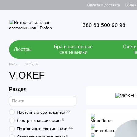
Перейти к основному контенту
Оплата и доставка
Обмен 
380 63 500 90 98
Бра и настенные
Свети
Люстры
светильники
п
Plafon
VIOKEF
VIOKEF
Раздел
33
Настенные светильники
6
Люстры классические
46
Потолочные светильники
8