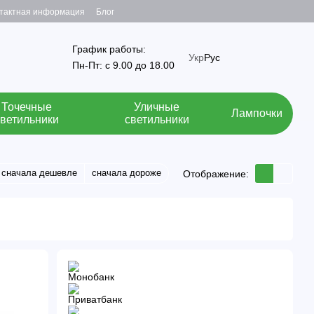
тактная информация
Блог
График работы:
Укр
Рус
Пн-Пт: с 9.00 до 18.00
Точечные
Уличные
Лампочки
светильники
светильники
сначала дешевле
сначала дороже
Отображение: