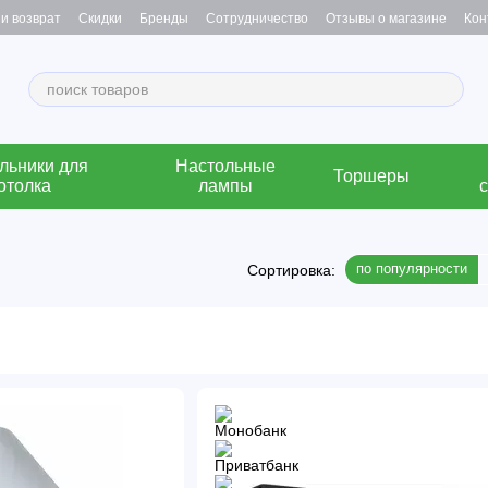
и возврат
Скидки
Бренды
Сотрудничество
Отзывы о магазине
Кон
льники для
Настольные
Торшеры
отолка
лампы
по популярности
Сортировка: