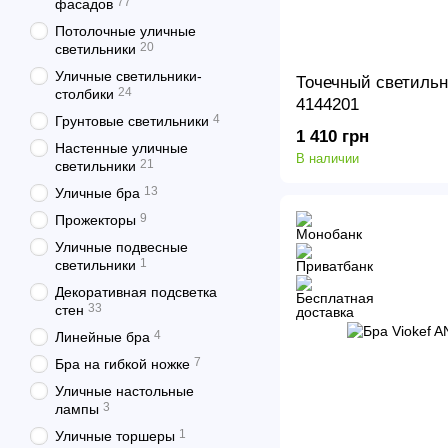
77
фасадов
Потолочные уличные
20
светильники
Уличные светильники-
Точечный светильни
24
столбики
4144201
4
Грунтовые светильники
1 410 грн
Настенные уличные
В наличии
21
светильники
13
Уличные бра
9
Прожекторы
Уличные подвесные
1
светильники
Декоративная подсветка
33
стен
4
Линейные бра
7
Бра на гибкой ножке
Уличные настольные
3
лампы
1
Уличные торшеры