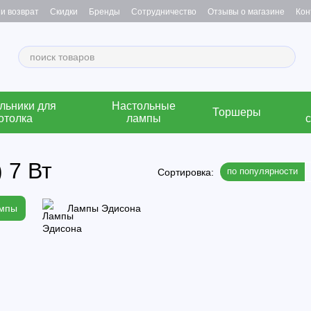
и возврат
Скидки
Бренды
Сотрудничество
Отзывы о магазине
Кон
льники для
Настольные
Торшеры
отолка
лампы
 7 Вт
по популярности
Сортировка:
ампы
Лампы Эдисона