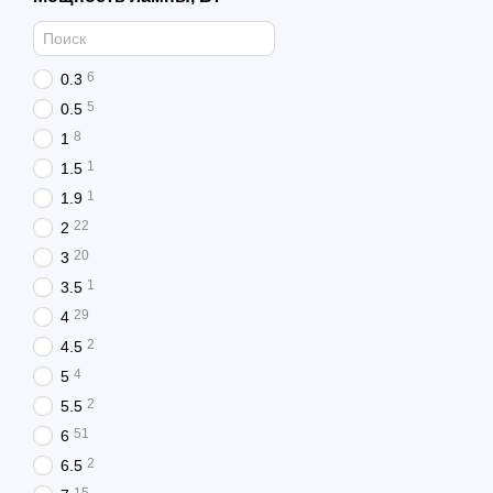
6
0.3
5
0.5
8
1
1
1.5
1
1.9
22
2
20
3
1
3.5
29
4
2
4.5
4
5
2
5.5
51
6
2
6.5