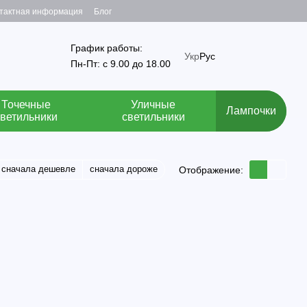
тактная информация
Блог
График работы:
Укр
Рус
Пн-Пт: с 9.00 до 18.00
Точечные
Уличные
Лампочки
светильники
светильники
сначала дешевле
сначала дороже
Отображение: