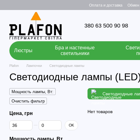
Перейти к основному контенту
Оплата и доставка
Обмен 
380 63 500 90 98
Бра и настенные
Свети
Люстры
светильники
п
Plafon
Лампочки
Светодиодные лампы
Светодиодные лампы (LED)
Мощность лампы, Вт:
Светодиодные л
Очистить фильтр
Нет товаров
Цена, грн
От Цена, грн
До Цена, грн
OK
Мощность лампы, Вт