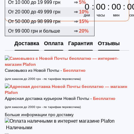
От 10 000 до 19 999 грн
⇒
5%
0
00
00
0
От 20 000 до 49 999 грн
⇒
10%
дни
часы
мин
се
От 50 000 до 98 999 грн
⇒
15%
От 99 000 грн и больше
⇒
20%
Доставка
Оплата
Гарантия
Отзывы
Самовывоз из Новой Почты -
Бесплатно
(для заказов до 2000 грн - по тарифам перевозчика)
Адресная доставка курьером Новой Почты -
Бесплатно
(для заказов до 2000 грн - по тарифам перевозчика)
Больше информации про доставку
Наличными