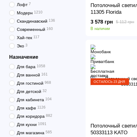
7
Лофт
Потолочный светил
11305 Florida
1210
Модерн
136
Скандинавский
3 578 грн
5 112 грн
В наличии
160
Современный
117
Хай-тек
3
Эко
Назначение
1058
Для бара
161
Для ванной
ОСТАЛОСЬ 23 ДНЯ
968
Для гостиной
32
Для детской
104
Для кабинета
1126
Для кафе
882
Для коридора
1091
Для кухни
Потолочный светил
50333113 KATO
585
Для магазина