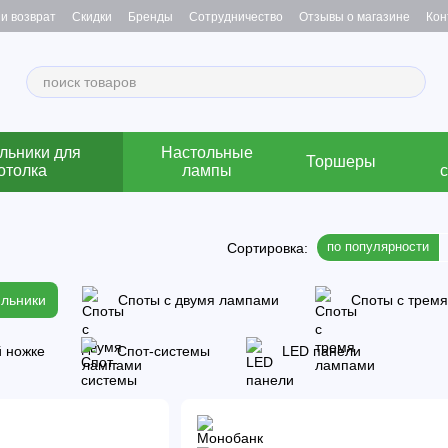
и возврат
Скидки
Бренды
Сотрудничество
Отзывы о магазине
Кон
льники для
Настольные
Торшеры
отолка
лампы
по популярности
Сортировка:
ильники
Споты с двумя лампами
Споты с трем
 ножке
Спот-системы
LED панели