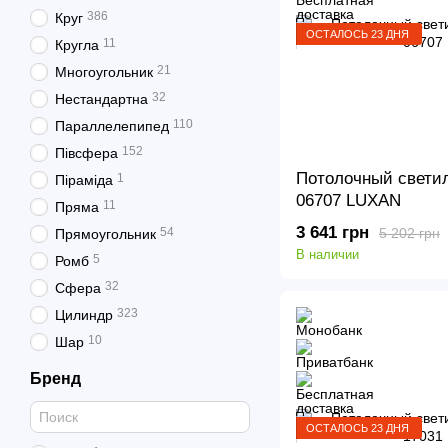
386
Круг
ОСТАЛОСЬ 23 ДНЯ
11
Кругла
21
Многоугольник
32
Нестандартна
110
Параллелепипед
152
Півсфера
Потолочный светил
1
Піраміда
06707 LUXAN
11
Пряма
3 641 грн
5 202 грн
54
Прямоугольник
В наличии
5
Ромб
32
Сфера
323
Цилиндр
10
Шар
Бренд
ОСТАЛОСЬ 23 ДНЯ