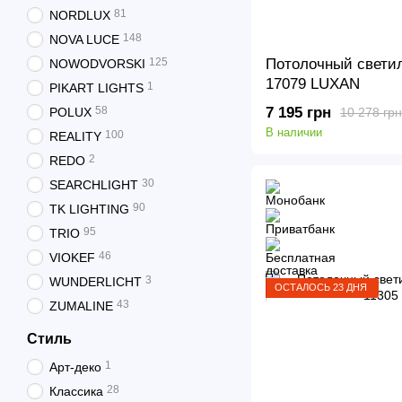
81
NORDLUX
148
NOVA LUCE
Потолочный светил
125
NOWODVORSKI
17079 LUXAN
1
PIKART LIGHTS
7 195 грн
58
POLUX
10 278 грн
В наличии
100
REALITY
2
REDO
30
SEARCHLIGHT
90
TK LIGHTING
95
TRIO
46
VIOKEF
3
WUNDERLICHT
ОСТАЛОСЬ 23 ДНЯ
43
ZUMALINE
Стиль
1
Арт-деко
28
Классика