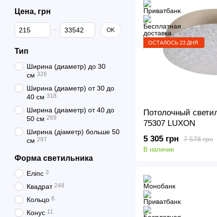
Цена, грн
От Цена, грн
До Цена, грн
OK
ОСТАЛОСЬ 23 ДНЯ
Тип
Ширина (диаметр) до 30
326
см
Ширина (диаметр) от 30 до
318
40 см
Ширина (диаметр) от 40 до
Потолочный светил
269
50 см
75307 LUXON
Ширина (діаметр) больше 50
5 305 грн
7 578 грн
297
см
В наличии
Форма светильника
3
Еліпс
248
Квадрат
6
Кольцо
11
Конус