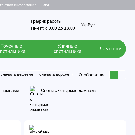
тактная информация
Блог
График работы:
Укр
Рус
Пн-Пт: с 9.00 до 18.00
Точечные
Уличные
Лампочки
светильники
светильники
сначала дешевле
сначала дороже
Отображение:
я лампами
Споты с четырьмя лампами