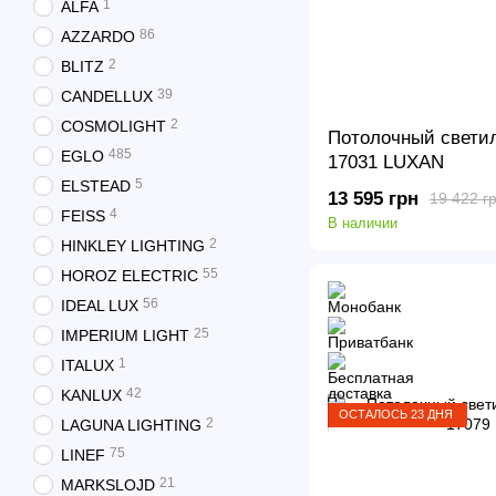
1
ALFA
86
AZZARDO
2
BLITZ
39
CANDELLUX
2
COSMOLIGHT
Потолочный светил
485
EGLO
17031 LUXAN
5
ELSTEAD
13 595 грн
19 422 г
4
FEISS
В наличии
2
HINKLEY LIGHTING
55
HOROZ ELECTRIC
56
IDEAL LUX
25
IMPERIUM LIGHT
1
ITALUX
42
KANLUX
ОСТАЛОСЬ 23 ДНЯ
2
LAGUNA LIGHTING
75
LINEF
21
MARKSLOJD