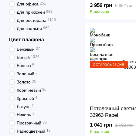
251
Для офиса
3 956 грн
5 652 грн
982
Для прихожей
В наличии
1126
Для ресторана
969
Для спальни
Цвет плафона
37
Бежевый
1326
Белый
ОСТАЛОСЬ 23 ДНЯ
5
Бронза
2
Зеленый
35
Золото
36
Коричневый
4
Красный
2
Латунь
Потолочный светил
3
Никель
33963 Rabel
50
Прозрачный
1 041 грн
1 602 грн
13
Разноцветный
В наличии