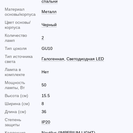
спальни
Материал
Металл
основы/корпуса
Цвет основы/
Черный
корпуса
Количество
2
ламп
Тип цоколя
GU10
Тип источника
Галогенная
,
Светодиодная LED
света
Лампа в
Нет
комплекте
Мощность
50
лампы, Вт
Высота (см)
15.5
Ширина (см)
8
Длина (см)
36
Cтепень
IP20
защиты
Коллекция
Nautilus (IMPERIUM LIGHT)