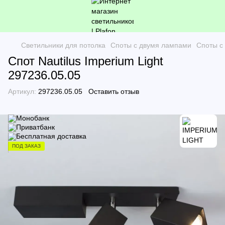
Светильники для потолка
Споты с двумя лампами
Споты с
Спот Nautilus Imperium Light
297236.05.05
Артикул:
297236.05.05
Оставить отзыв
ПОД ЗАКАЗ