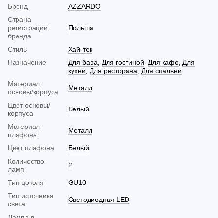
Бренд
AZZARDO
Страна
регистрации
Польша
бренда
Стиль
Хай-тек
Назначение
Для бара
,
Для гостиной
,
Для кафе
,
Для
кухни
,
Для ресторана
,
Для спальни
Материал
Металл
основы/корпуса
Цвет основы/
Белый
корпуса
Материал
Металл
плафона
Цвет плафона
Белый
Количество
2
ламп
Тип цоколя
GU10
Тип источника
Светодиодная LED
света
Лампа в