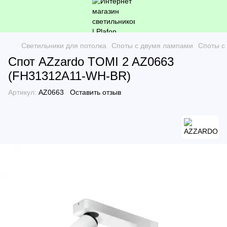
Светильники для потолка
Споты с двумя лампами
Споты с
Спот AZzardo TOMI 2 AZ0663
(FH31312A11-WH-BR)
Артикул:
AZ0663
Оставить отзыв