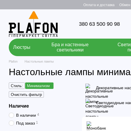
Перейти к основному контенту
Оплата и доставка
Обмен 
380 63 500 90 98
Бра и настенные
Свети
Люстры
светильники
п
Plafon
Настольные лампы
Настольные лампы миним
Стиль:
Минимализм
Декоративные на
Очистить фильтр
Светодиодные на
Наличие
4
В наличии
1
Под заказ