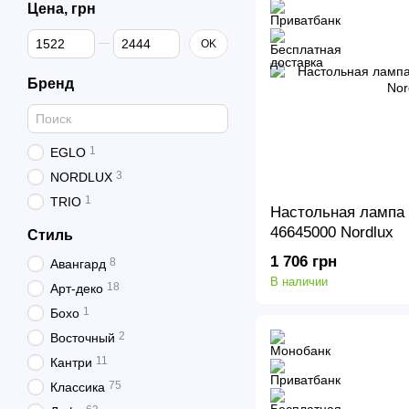
Цена, грн
От Цена, грн
До Цена, грн
OK
Бренд
1
EGLO
3
NORDLUX
1
TRIO
Настольная лампа 
46645000 Nordlux
Стиль
1 706 грн
8
Авангард
В наличии
18
Арт-деко
1
Бохо
2
Восточный
11
Кантри
75
Классика