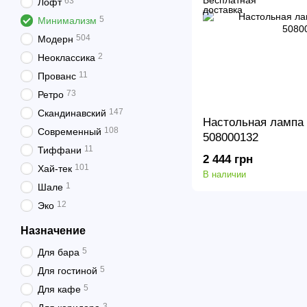
63
Лофт
5
Минимализм
504
Модерн
2
Неоклассика
11
Прованс
73
Ретро
147
Скандинавский
Настольная лампа
108
Современный
508000132
11
Тиффани
2 444 грн
101
Хай-тек
В наличии
1
Шале
12
Эко
Назначение
5
Для бара
5
Для гостиной
5
Для кафе
3