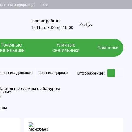
тактная информация
Блог
График работы:
Укр
Рус
Пн-Пт: с 9.00 до 18.00
Точечные
Уличные
Лампочки
светильники
светильники
сначала дешевле
сначала дороже
Отображение:
Настольные лампы с абажуром