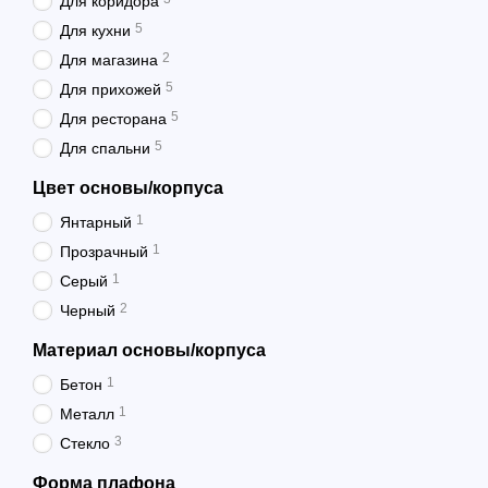
Для коридора
5
Для кухни
2
Для магазина
5
Для прихожей
5
Для ресторана
5
Для спальни
Цвет основы/корпуса
1
Янтарный
1
Прозрачный
1
Серый
2
Черный
Материал основы/корпуса
1
Бетон
1
Металл
3
Стекло
Форма плафона