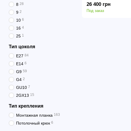
26 400 грн
28
8
Под заказ
2
9
6
10
4
16
1
25
Тип цоколя
84
E27
6
E14
59
G9
2
G4
7
GU10
15
2GX13
Тип крепления
163
Монтажная планка
6
Потолочный крюк