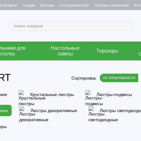
и возврат
Скидки
Бренды
Сотрудничество
Отзывы о магазине
Кон
льники для
Настольные
Торшеры
отолка
лампы
RT
по популярности
Сортировка:
ские
Хрустальные люстры
Люстры-подвесы
нные
Люстры декоративные
Люстры светодиод
оры