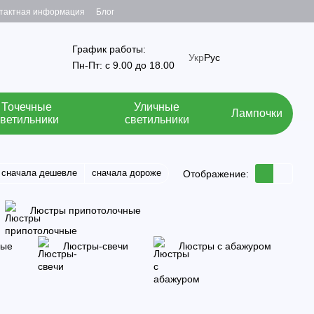
тактная информация
Блог
График работы:
Укр
Рус
Пн-Пт: с 9.00 до 18.00
Точечные
Уличные
Лампочки
светильники
светильники
сначала дешевле
сначала дороже
Отображение:
Люстры припотолочные
ные
Люстры-свечи
Люстры с абажуром