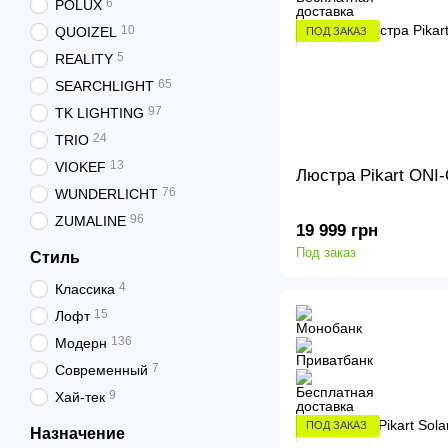
6
POLUX
10
QUOIZEL
ПОД ЗАКАЗ
5
REALITY
65
SEARCHLIGHT
97
TK LIGHTING
24
TRIO
13
VIOKEF
Люстра Pikart ONI
76
WUNDERLICHT
96
ZUMALINE
19 999 грн
Под заказ
Стиль
4
Классика
15
Лофт
136
Модерн
7
Современный
9
Хай-тек
ПОД ЗАКАЗ
Назначение