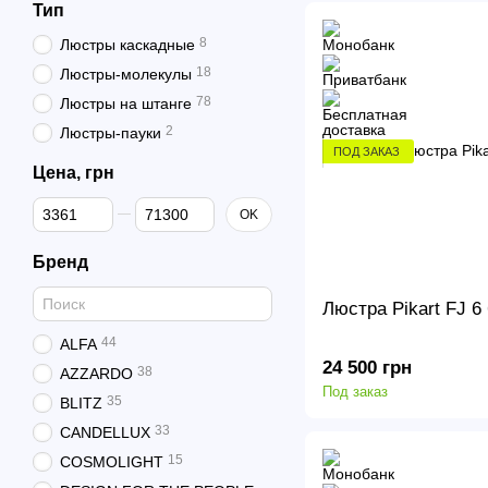
Тип
8
Люстры каскадные
18
Люстры-молекулы
78
Люстры на штанге
2
Люстры-пауки
ПОД ЗАКАЗ
Цена, грн
От Цена, грн
До Цена, грн
OK
Бренд
Люстра Pikart FJ 6
44
ALFA
24 500 грн
38
AZZARDO
Под заказ
35
BLITZ
33
CANDELLUX
15
COSMOLIGHT