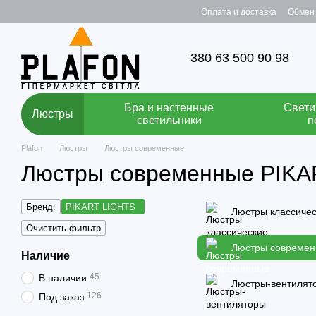
Перейти к основному контенту
Оплата и доставка
Обмен 
380 63 500 90 98
Бра и настенные
Свети
Люстры
светильники
п
Plafon
Люстры
Люстры современные
Люстры современные PIKA
Бренд:
PIKART LIGHTS
Люстры классиче
Очистить фильтр
Люстры совреме
Наличие
45
В наличии
Люстры-вентилят
126
Под заказ