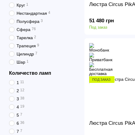
Люстра Circus PikA
1
Круг
4
Нестандартная
51 480 грн
3
Полусфера
Под заказ
76
Сфера
2
Тарелка
9
Трапеция
7
Цилиндр
1
Шар
Количество ламп
ПОД ЗАКАЗ
11
1
12
2
38
3
19
4
7
5
Люстра Circus PikA
36
6
7
7