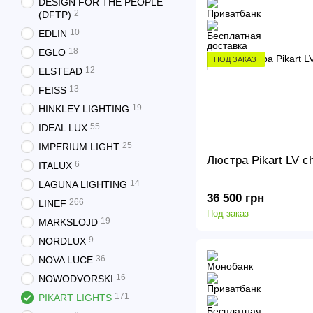
DESIGN FOR THE PEOPLE
2
(DFTP)
10
EDLIN
18
EGLO
ПОД ЗАКАЗ
12
ELSTEAD
13
FEISS
19
HINKLEY LIGHTING
55
IDEAL LUX
25
IMPERIUM LIGHT
Люстра Pikart LV ch
6
ITALUX
14
LAGUNA LIGHTING
36 500 грн
266
LINEF
Под заказ
19
MARKSLOJD
9
NORDLUX
36
NOVA LUCE
16
NOWODVORSKI
171
PIKART LIGHTS