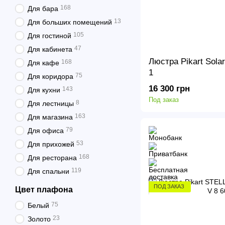
168
Для бара
13
Для больших помещений
105
Для гостиной
47
Для кабинета
Люстра Pikart Solar
168
Для кафе
1
75
Для коридора
16 300 грн
143
Для кухни
Под заказ
8
Для лестницы
163
Для магазина
79
Для офиса
53
Для прихожей
168
Для ресторана
119
Для спальни
ПОД ЗАКАЗ
Цвет плафона
75
Белый
23
Золото