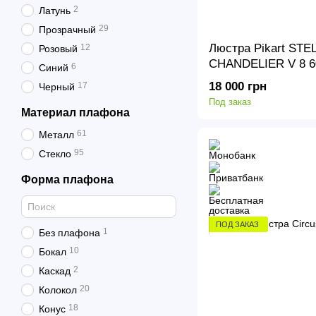
2
Латунь
29
Прозрачный
Люстра Pikart ST
12
Розовый
CHANDELIER V 8 6
6
Синий
18 000 грн
17
Черный
Под заказ
Материал плафона
61
Металл
95
Стекло
Форма плафона
ПОД ЗАКАЗ
1
Без плафона
10
Бокал
2
Каскад
20
Колокол
18
Конус